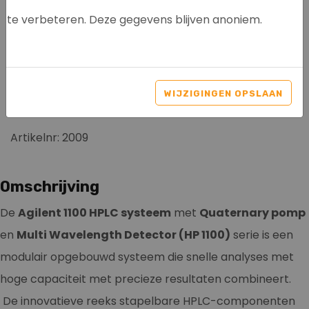
te verbeteren. Deze gegevens blijven anoniem.
AGILENT 1100 - QUAT
PUMP G1311A - MWD
WIJZIGINGEN OPSLAAN
G1365A
Artikelnr: 2009
Omschrijving
De
Agilent 1100 HPLC systeem
met
Quaternary pomp
en
Multi Wavelength Detector (HP 1100)
serie is een
modulair opgebouwd systeem die snelle analyses met
hoge capaciteit met precieze resultaten combineert.
De innovatieve reeks stapelbare HPLC-componenten