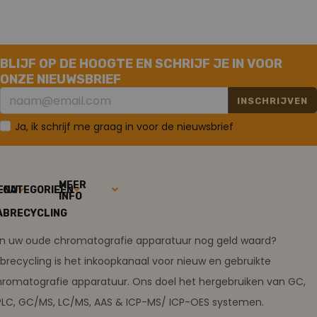
BLIJF OP DE HOOGTE EN SCHRIJF JE IN VOOR
ONZE NIEUWSBRIEF
INSCHRIJVEN
Ja, ik schrijf me graag in voor de nieuwsbrief
MEER
ENU
CATEGORIEËN
INFO
ABRECYCLING
ijn uw oude chromatografie apparatuur nog geld waard?
brecycling is het inkoopkanaal voor nieuw en gebruikte
romatografie apparatuur. Ons doel het hergebruiken van GC,
PLC, GC/MS, LC/MS, AAS & ICP-MS/ ICP-OES systemen.