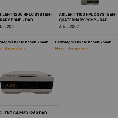
GILENT 1200 HPLC SYSTEM -
AGILENT 1100 HPLC SYSTEEM -
INARY POMP - DAD
QUATERNARY POMP - DAD
tnr. 2015
Artnr. 2007
raagd/Enkele beschikbaar
Gevraagd/Enkele beschikbaar
 informatie >
Meer informatie >
GILENT G4212B 1260 DAD