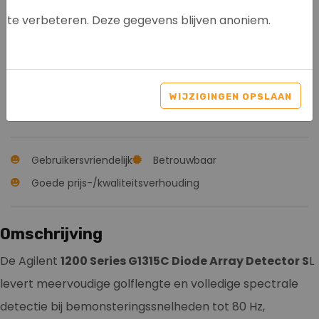
te verbeteren. Deze gegevens blijven anoniem.
AGILENT 1200 SERIES
G1315C DAD SL
WIJZIGINGEN OPSLAAN
Artikelnr: 8107
Gebruikersvriendelijk
Betrouwbaar
Goede prijs-/kwaliteitsverhouding
Omschrijving
De Agilent
1200 Series G1315C Diode Array Detector S
L
levert meervoudige golflengte en volledige spectrale
detectie bij bemonsteringssnelheden tot 80 Hz,