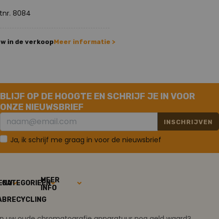
tnr. 8084
w in de verkoop
Meer informatie >
BLIJF OP DE HOOGTE EN SCHRIJF JE IN VOOR
ONZE NIEUWSBRIEF
INSCHRIJVEN
Ja, ik schrijf me graag in voor de nieuwsbrief
MEER
ENU
CATEGORIEËN
INFO
ABRECYCLING
ijn uw oude chromatografie apparatuur nog geld waard?