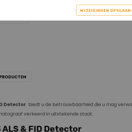
WIJZIGINGEN OPSLAAN
 PRODUCTEN
D Detector
biedt u de betrouwbaarheid die u mag verwa
atograaf verkeerd in uitstekende staat.
 ALS & FID Detector