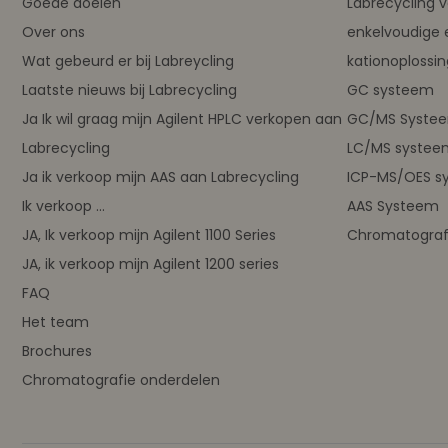
Goede doelen
Labrecycling 
Over ons
enkelvoudige 
Wat gebeurd er bij Labreycling
kationoplossi
Laatste nieuws bij Labrecycling
GC systeem
Ja Ik wil graag mijn Agilent HPLC verkopen aan
GC/MS Syste
Labrecycling
LC/MS systee
Ja ik verkoop mijn AAS aan Labrecycling
ICP-MS/OES s
Ik verkoop ...
AAS Systeem
JA, Ik verkoop mijn Agilent 1100 Series
Chromatograf
JA, ik verkoop mijn Agilent 1200 series
FAQ
Het team
Brochures
Chromatografie onderdelen