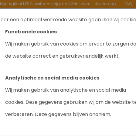
Mijn Agilent HPLC systeem krijgt een 2de leven
Ik verkoop ...
FAQ
oor een optimaal werkende website gebruiken wij cooki
TEN
INKOOP
GOEDE DOELEN
OVER ONS
B
Functionele cookies
Wij maken gebruik van cookies om ervoor te zorgen d
Plus GC + 7683 ALS + FID
de website correct en gebruiksvriendelijk werkt.
AGILENT 6890
FID
Analytische en social media cookies
Artikelnr: 1004
Wij maken gebruik van analytische en social media
cookies. Deze gegevens gebruiken wij om de website t
Betrouwbaar
Groot 
verbeteren. Deze gegevens blijven anoniem.
Gevraagd/Enkele b