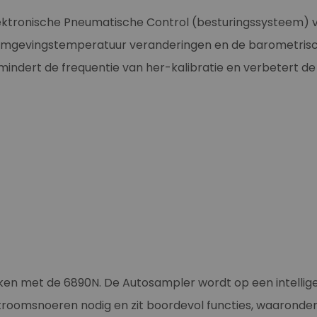
lektronische Pneumatische Control (besturingssysteem) 
mgevingstemperatuur veranderingen en de barometrisch
indert de frequentie van her-kalibratie en verbetert de 
ken met de 6890N. De Autosampler wordt op een intelli
roomsnoeren nodig en zit boordevol functies, waaronder A