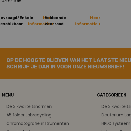
Artnr. 1015
Gevraagd/Enkele
Meer
Voldoende
Meer
eschikbaar
informatie >
voorraad
informatie >
OP DE HOOGTE BLIJVEN VAN HET LAATSTE NIE
SCHRIJF JE DAN IN VOOR ONZE NIEUWSBRIEF!
MENU
CATEGORIEËN
De 3 kwaliteitsnormen
De 3 kwalitei
A5 folder Labrecycling
Deuterium L
Chromatografie instrumenten
HPLC systeem 