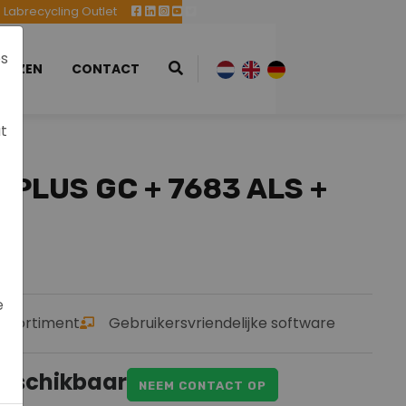
Labrecycling Outlet
es
EURZEN
CONTACT
at
 PLUS GC + 7683 ALS +
e
assortiment
Gebruikersvriendelijke software
eschikbaar
NEEM CONTACT OP