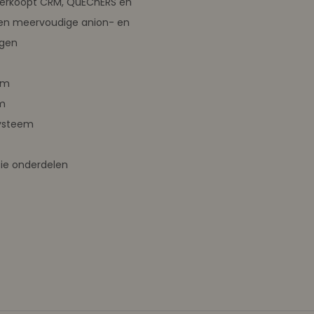
verkoopt CRM, QuEChERS en
en meervoudige anion- en
ngen
em
m
ysteem
ie onderdelen