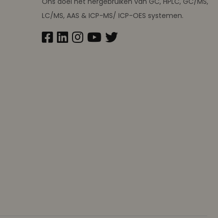
Ons doel het hergebruiken van GC, HPLC, GC/MS,
LC/MS, AAS & ICP-MS/ ICP-OES systemen.