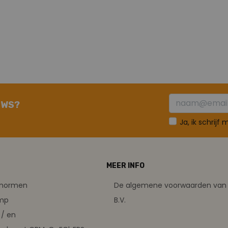
UWS?
Ja, ik schrijf
MEER INFO
tsnormen
De algemene voorwaarden van 
amp
B.V.
/ en