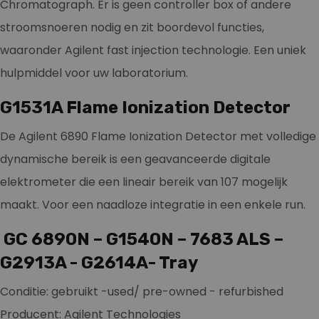
Chromatograph. Er is geen controller box of andere
stroomsnoeren nodig en zit boordevol functies,
waaronder Agilent fast injection technologie. Een uniek
hulpmiddel voor uw laboratorium.
G1531A Flame Ionization Detector
De Agilent 6890 Flame Ionization Detector met volledige
dynamische bereik is een geavanceerde digitale
elektrometer die een lineair bereik van 107 mogelijk
maakt. Voor een naadloze integratie in een enkele run.
GC 6890N – G1540N – 7683 ALS –
G2913A - G2614A- Tray
Conditie: gebruikt -used/ pre-owned - refurbished
Producent: Agilent Technologies