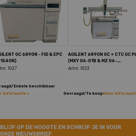
GILENT GC 6890N - FID & EPC
AGILENT 6890N GC + CTC GC P
G1540N)
(MXY 06-01B & MZ 06-...
tnr. 1027
Artnr. 1023
raagd/Enkele beschikbaar
 informatie >
Gevraagd/Te koop
Meer informati
BLIJF OP DE HOOGTE EN SCHRIJF JE IN VOOR
ONZE NIEUWSBRIEF