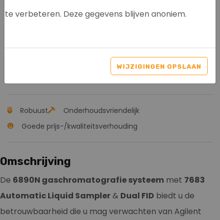
te verbeteren. Deze gegevens blijven anoniem.
AGILENT 6890N GC +
7683B ALS + DUAL FID
WIJZIGINGEN OPSLAAN
Artikelnr: 1002
Robuust
Onderhoudsvriendelijk
Goede prijs-/kwaliteitsverhouding
Omschrijving
De
6890N gaschromatografie systeem
met
7683
Automatic Liquid Sampler
&
Dual FID
biedt u de
betrouwbaarheid die u mag verwachten van Agilent