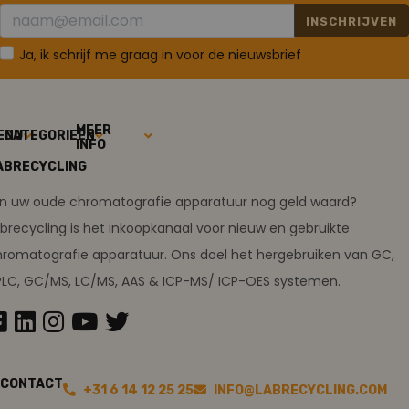
INSCHRIJVEN
Ja, ik schrijf me graag in voor de nieuwsbrief
MEER
ENU
CATEGORIEËN
INFO
ABRECYCLING
ijn uw oude chromatografie apparatuur nog geld waard?
brecycling is het inkoopkanaal voor nieuw en gebruikte
romatografie apparatuur. Ons doel het hergebruiken van GC,
PLC, GC/MS, LC/MS, AAS & ICP-MS/ ICP-OES systemen.
CONTACT
+31 6 14 12 25 25
INFO@LABRECYCLING.COM