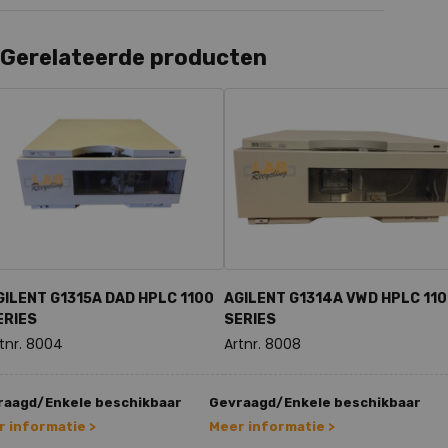
Gerelateerde producten
GILENT G1315A DAD HPLC 1100
AGILENT G1314A VWD HPLC 11
ERIES
SERIES
tnr. 8004
Artnr. 8008
raagd/Enkele beschikbaar
Gevraagd/Enkele beschikbaar
 informatie >
Meer informatie >