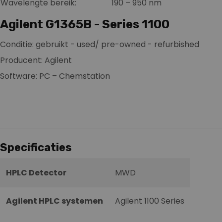
Wavelengte bereik:
190 – 950 nm
Wavelengte accuraatheid:
± 1 nm
Agilent G1365B - Series 1100
Wavelengte bunching:
1 – 400 nm
Conditie: gebruikt - used/ pre-owned - refurbished
Diode bereik:
< 1nm
Producent: Agilent
Standaard: 13ul volume, 10
Software: PC – Chemstation
Flow cel:
mm cell path lengte, 120
bar
Slit bereik:
1, 2, 4, 8, 16 nm
Specificaties
HPLC Detector
MWD
Agilent HPLC systemen
Agilent 1100 Series