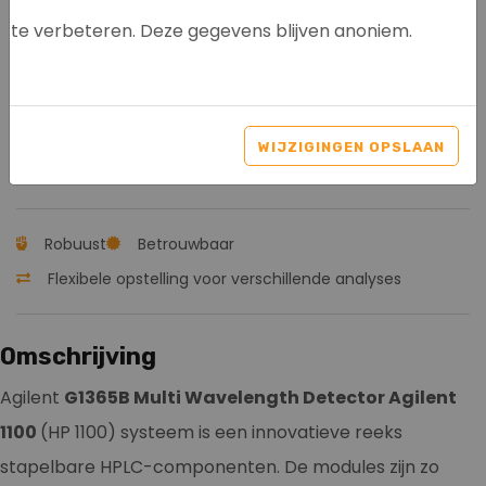
te verbeteren. Deze gegevens blijven anoniem.
AGILENT G1365B MWD
DHPLC 1100 SERIES
WIJZIGINGEN OPSLAAN
Artikelnr: 8017
Robuust
Betrouwbaar
Flexibele opstelling voor verschillende analyses
Omschrijving
Agilent
G1365B Multi Wavelength Detector Agilent
1100
(HP 1100) systeem is een innovatieve reeks
stapelbare HPLC-componenten. De modules zijn zo