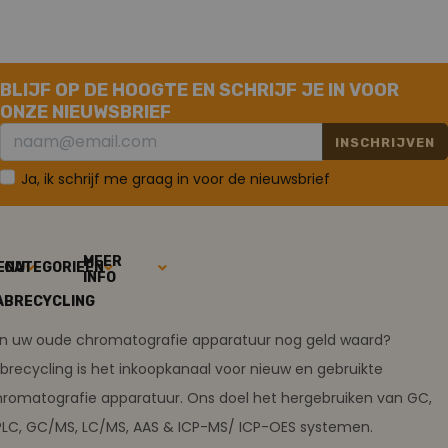
BLIJF OP DE HOOGTE EN SCHRIJF JE IN VOOR
ONZE NIEUWSBRIEF
INSCHRIJVEN
Ja, ik schrijf me graag in voor de nieuwsbrief
MEER
ENU
CATEGORIEËN
INFO
ABRECYCLING
ijn uw oude chromatografie apparatuur nog geld waard?
brecycling is het inkoopkanaal voor nieuw en gebruikte
romatografie apparatuur. Ons doel het hergebruiken van GC,
PLC, GC/MS, LC/MS, AAS & ICP-MS/ ICP-OES systemen.