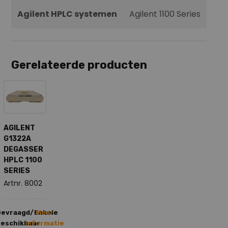
Agilent HPLC systemen
Agilent 1100 Series
Gerelateerde producten
AGILENT
G1322A
DEGASSER
HPLC 1100
SERIES
Artnr. 8002
Gevraagd/Enkele
Meer
eschikbaar
informatie