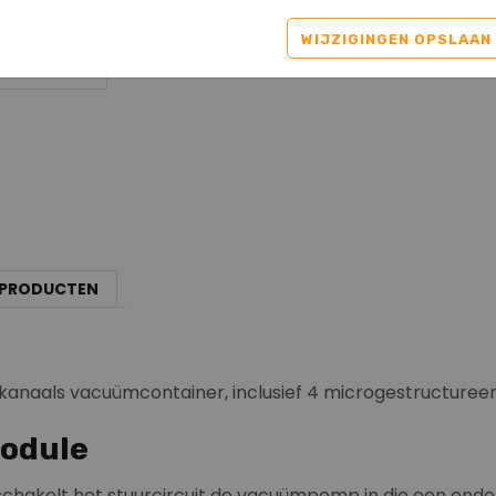
WIJZIGINGEN OPSLAAN
 PRODUCTEN
kanaals vacuümcontainer, inclusief 4 microgestructu
module
chakelt het stuurcircuit de vacuümpomp in die een onde