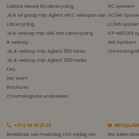
Laatste nieuws bij Labrecycling
GC systeem
Ja Ik wil graag mijn Agilent HPLC verkopen aan
GC/MS Syste
Labrecycling
LC/MS systee
Ja ik verkoop mijn AAS aan Labrecycling
ICP-MS/OES s
Ik verkoop ...
AAS Systeem
JA, Ik verkoop mijn Agilent 1100 Series
Chromatograf
JA, ik verkoop mijn Agilent 1200 series
FAQ
Het team
Brochures
Chromatografie onderdelen
+31 6 14 12 25 25
INFO@LAB
Bereikbaar van maandag t/m vrijdag van
We zullen bin