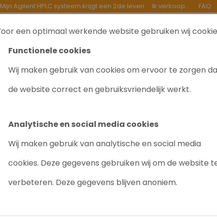
Mijn Agilent HPLC systeem krijgt een 2de leven
Ik verkoop ...
FAQ
oor een optimaal werkende website gebruiken wij cooki
TEN
INKOOP
GOEDE DOELEN
OVER ONS
B
Functionele cookies
Wij maken gebruik van cookies om ervoor te zorgen d
A Degasser HPLC 1100 series
de website correct en gebruiksvriendelijk werkt.
AGILENT G13
SERIES
Analytische en social media cookies
Artikelnr: 8018
Wij maken gebruik van analytische en social media
cookies. Deze gegevens gebruiken wij om de website t
Gebruikersvriendelijk
verbeteren. Deze gegevens blijven anoniem.
Gevraagd/Enkele b