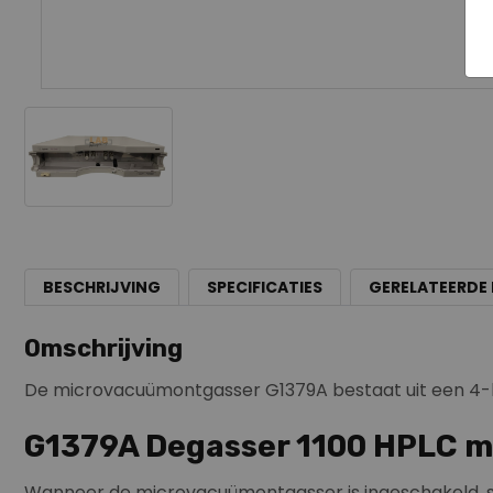
BESCHRIJVING
SPECIFICATIES
GERELATEERDE
Omschrijving
De microvacuümontgasser G1379A bestaat uit een 4-
G1379A Degasser 1100 HPLC 
Wanneer de microvacuümontgasser is ingeschakeld, s