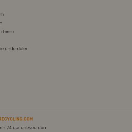
em
m
ysteem
ie onderdelen
RECYCLING.COM
nen 24 uur antwoorden