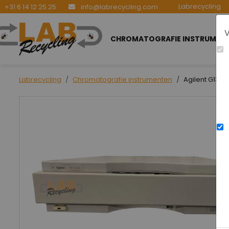
Labrecycling
+31 6 14 12 25 25
info@labrecycling.com
V
CHROMATOGRAFIE INSTRUMEN
Labrecycling
Chromatografie instrumenten
Agilent G1379