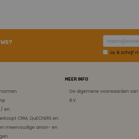
UWS?
Ja, ik schrijf
MEER INFO
tsnormen
De algemene voorwaarden van 
amp
B.V.
/ en
verkoopt CRM, QuEChERS en
en meervoudige anion- en
ngen