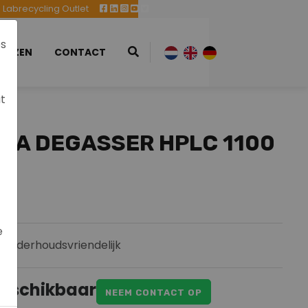
Labrecycling Outlet
es
EURZEN
CONTACT
at
79A DEGASSER HPLC 1100
e
Onderhoudsvriendelijk
eschikbaar
NEEM CONTACT OP