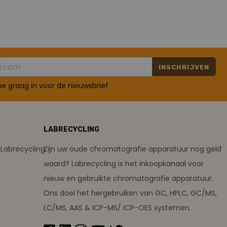
INSCHRIJVEN
 me graag in voor de nieuwsbrief
LABRECYCLING
Labrecycling
Zijn uw oude chromatografie apparatuur nog geld
waard? Labrecycling is het inkoopkanaal voor
nieuw en gebruikte chromatografie apparatuur.
Ons doel het hergebruiken van GC, HPLC, GC/MS,
LC/MS, AAS & ICP-MS/ ICP-OES systemen.