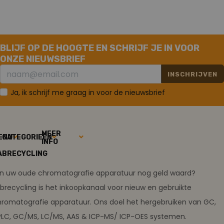
BLIJF OP DE HOOGTE EN SCHRIJF JE IN VOOR
ONZE NIEUWSBRIEF
INSCHRIJVEN
Ja, ik schrijf me graag in voor de nieuwsbrief
MEER
ENU
CATEGORIEËN
INFO
ABRECYCLING
ijn uw oude chromatografie apparatuur nog geld waard?
brecycling is het inkoopkanaal voor nieuw en gebruikte
romatografie apparatuur. Ons doel het hergebruiken van GC,
PLC, GC/MS, LC/MS, AAS & ICP-MS/ ICP-OES systemen.