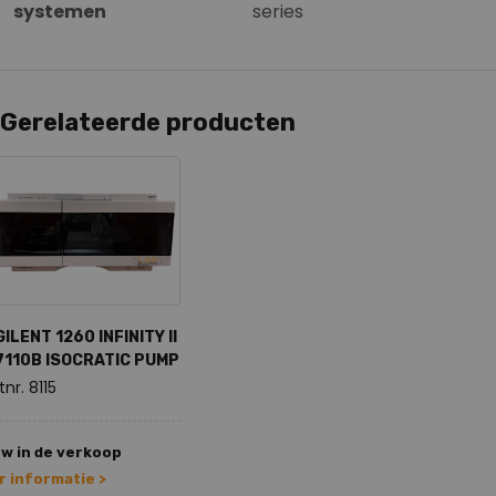
systemen
series
Gerelateerde producten
ILENT 1260 INFINITY II
7110B ISOCRATIC PUMP
tnr. 8115
w in de verkoop
 informatie >