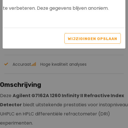
te verbeteren. Deze gegevens blijven anoniem.
AGILENT G7162A 1260
INFINITY II RID
WIJZIGINGEN OPSLAAN
Artikelnr: 8116
Accuraat
Hoge kwaliteit analyses
Omschrijving
Deze
Agilent G7162A 1260 Infinity II Refractive Index
Detector
biedt uitstekende prestaties voor instapniveau
UHPLC en HPLC differentiële refractometer (DRI)
experimenten.