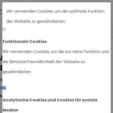
Wir verwenden Cookies, um die optimale Funktion
der Website zu gewährleisten
Funktionale Cookies
Home
Wir verwenden Cookies, um die korrekte Funktion und
AUSTAUSCHEN UND
die Benutzerfreundlichkeit der Website zu
ERNEUERN
gewährleisten.
Sie haben ein altes und kaputtes
Chromatographiesystem und möchten ein neueres
Modell kaufen?
Analytische Cookies und Cookies für soziale
Medien