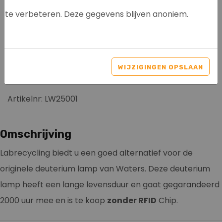
te verbeteren. Deze gegevens blijven anoniem.
DEUTERIUM (D2) LAMP
VOOR WATERS 2489 EN
WIJZIGINGEN OPSLAAN
WATERS 2998
Artikelnr: LW25001
Omschrijving
Labrecycling biedt u een goed alternatief voor de
originele deuterium lamp van Waters. Deze deuterium
lamp heeft een lange levensduur en gaat gegarandeerd
2000 uur mee en is te koop
zonder RFID
Chip.