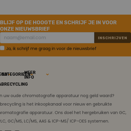
BLIJF OP DE HOOGTE EN SCHRIJF JE IN VOOR
ONZE NIEUWSBRIEF
INSCHRIJVEN
Ja, ik schrijf me graag in voor de nieuwsbrief
MEER
ENU
CATEGORIEËN
INFO
ABRECYCLING
ijn uw oude chromatografie apparatuur nog geld waard?
brecycling is het inkoopkanaal voor nieuw en gebruikte
romatografie apparatuur. Ons doel het hergebruiken van GC,
PLC, GC/MS, LC/MS, AAS & ICP-MS/ ICP-OES systemen.