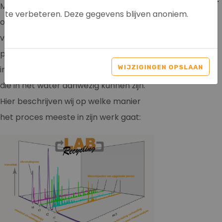
Mass Spectrometry) wordt gebruikt
te verbeteren. Deze gegevens blijven anoniem.
om te zoeken naar sporen van
verontreinigende stoffen, zoals
pesticiden, farmaceutische stoffen,
WIJZIGINGEN OPSLAAN
industriële chemicaliën, en hormonen
die in het water aanwezig kunnen zijn.
Hier beschrijven wij op welke manier
het proces meeste in zijn werk gaat: