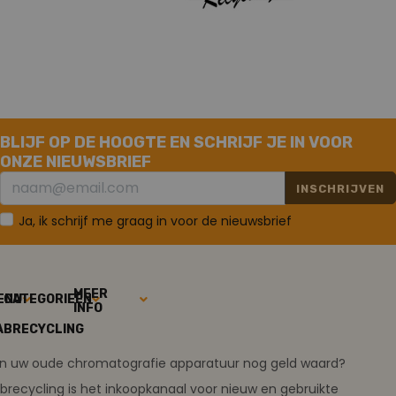
BLIJF OP DE HOOGTE EN SCHRIJF JE IN VOOR
ONZE NIEUWSBRIEF
INSCHRIJVEN
Ja, ik schrijf me graag in voor de nieuwsbrief
MEER
ENU
CATEGORIEËN
INFO
ABRECYCLING
ijn uw oude chromatografie apparatuur nog geld waard?
brecycling is het inkoopkanaal voor nieuw en gebruikte