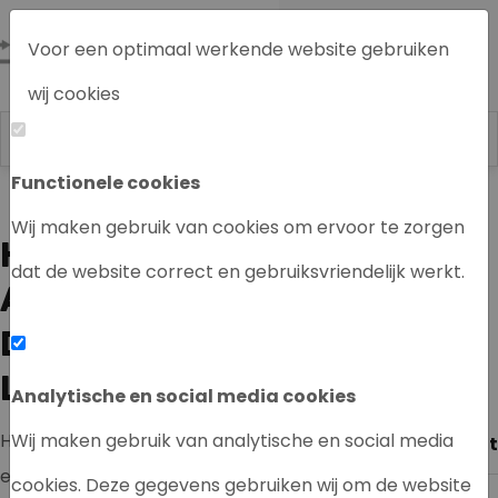
Voor een optimaal werkende website gebruiken
wij cookies
Functionele cookies
Labrecycling
Wij maken gebruik van cookies om ervoor te zorgen
HOE WERKT HET
dat de website correct en gebruiksvriendelijk werkt.
ANALYSEREN VAN
DRINKWATER MET EEN
LC/MS?
Analytische en social media cookies
Het analyseren van drinkwater met
Wij maken gebruik van analytische en social media
Ook interessant
een LC/MS (Liquid Chromatography-
cookies. Deze gegevens gebruiken wij om de website
LC/MS systeem