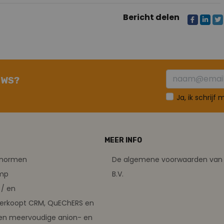
Bericht delen
UWS?
Ja, ik schrijf
MEER INFO
tsnormen
De algemene voorwaarden van 
amp
B.V.
/ en
verkoopt CRM, QuEChERS en
en meervoudige anion- en