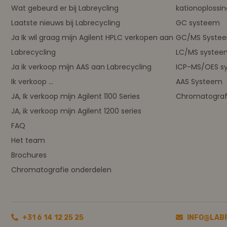
Wat gebeurd er bij Labreycling
kationoplossi
Laatste nieuws bij Labrecycling
GC systeem
Ja Ik wil graag mijn Agilent HPLC verkopen aan
GC/MS Syste
Labrecycling
LC/MS systee
Ja ik verkoop mijn AAS aan Labrecycling
ICP-MS/OES s
Ik verkoop ...
AAS Systeem
JA, Ik verkoop mijn Agilent 1100 Series
Chromatograf
JA, ik verkoop mijn Agilent 1200 series
FAQ
Het team
Brochures
Chromatografie onderdelen
+31 6 14 12 25 25
INFO@LAB