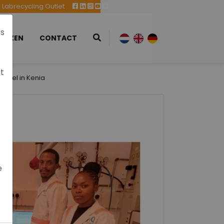
Labrecycling Outlet
es
EURZEN
CONTACT
at
oneel in Kenia
e