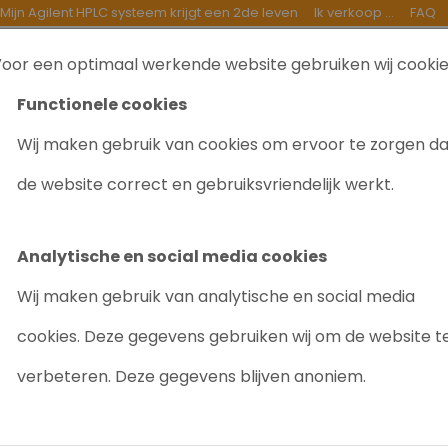
Mijn Agilent HPLC systeem krijgt een 2de leven
Ik verkoop ...
FAQ
oor een optimaal werkende website gebruiken wij cooki
TEN
INKOOP
GOEDE DOELEN
OVER ONS
B
Functionele cookies
Wij maken gebruik van cookies om ervoor te zorgen d
Agilent 7890A GC-systeem met FID-detector geïnstalleerd en operati
de website correct en gebruiksvriendelijk werkt.
Analytische en social media cookies
Wij maken gebruik van analytische en social media
cookies. Deze gegevens gebruiken wij om de website t
verbeteren. Deze gegevens blijven anoniem.