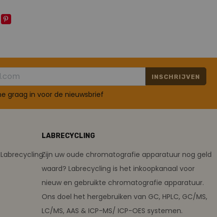
INSCHRIJVEN
 me graag in voor de nieuwsbrief
LABRECYCLING
Labrecycling
Zijn uw oude chromatografie apparatuur nog geld
waard? Labrecycling is het inkoopkanaal voor
nieuw en gebruikte chromatografie apparatuur.
Ons doel het hergebruiken van GC, HPLC, GC/MS,
LC/MS, AAS & ICP-MS/ ICP-OES systemen.