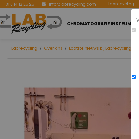
Labrecycling
+31 6 14 12 25 25
info@labrecycling.com
V
CHROMATOGRAFIE INSTRUMEN
Labrecycling
Over ons
Laatste nieuws bij Labrecycling