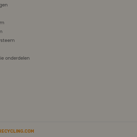
ngen
em
m
ysteem
ie onderdelen
RECYCLING.COM