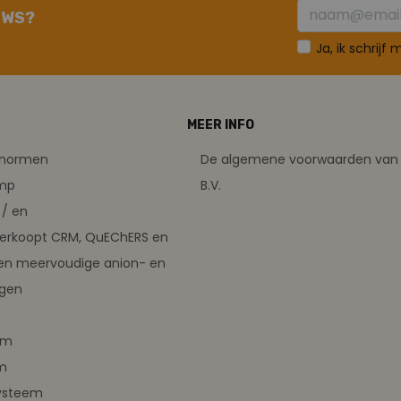
UWS?
Ja, ik schrijf
MEER INFO
tsnormen
De algemene voorwaarden van 
amp
B.V.
/ en
verkoopt CRM, QuEChERS en
en meervoudige anion- en
ngen
em
m
ysteem