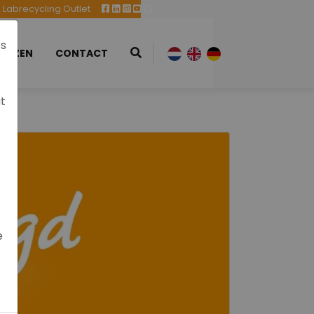
Labrecycling Outlet
es
EURZEN
CONTACT
at
e