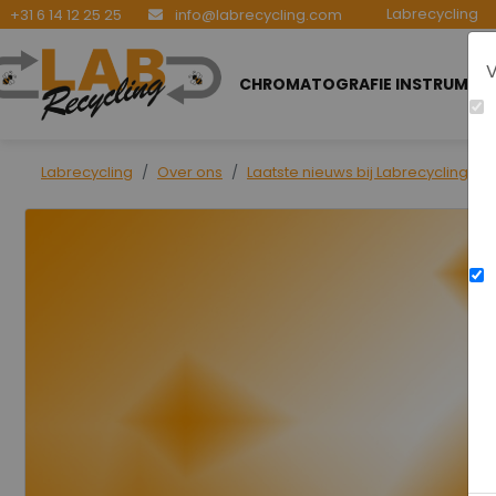
Labrecycling
+31 6 14 12 25 25
info@labrecycling.com
V
CHROMATOGRAFIE INSTRUMEN
Labrecycling
Over ons
Laatste nieuws bij Labrecycling