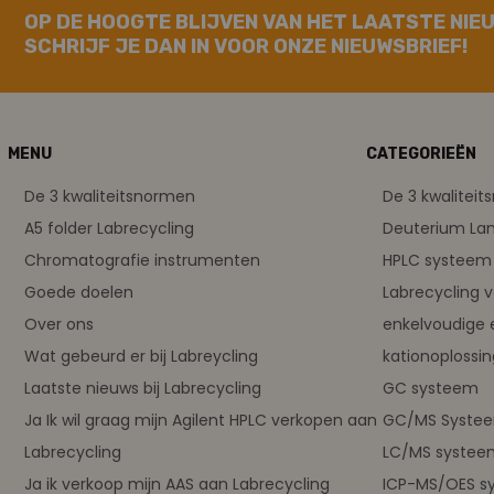
OP DE HOOGTE BLIJVEN VAN HET LAATSTE NIE
SCHRIJF JE DAN IN VOOR ONZE NIEUWSBRIEF!
MENU
CATEGORIEËN
De 3 kwaliteitsnormen
De 3 kwalitei
A5 folder Labrecycling
Deuterium L
Chromatografie instrumenten
HPLC systeem 
Goede doelen
Labrecycling 
Over ons
enkelvoudige 
Wat gebeurd er bij Labreycling
kationoplossi
Laatste nieuws bij Labrecycling
GC systeem
Ja Ik wil graag mijn Agilent HPLC verkopen aan
GC/MS Syste
Labrecycling
LC/MS systee
Ja ik verkoop mijn AAS aan Labrecycling
ICP-MS/OES s