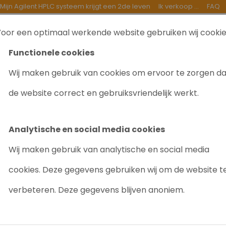
Mijn Agilent HPLC systeem krijgt een 2de leven
Ik verkoop ...
FAQ
oor een optimaal werkende website gebruiken wij cooki
TEN
INKOOP
GOEDE DOELEN
OVER ONS
B
Functionele cookies
Wij maken gebruik van cookies om ervoor te zorgen d
Ik geef mijn Agilent HPLC een 2de leven
de website correct en gebruiksvriendelijk werkt.
Analytische en social media cookies
Wij maken gebruik van analytische en social media
cookies. Deze gegevens gebruiken wij om de website t
verbeteren. Deze gegevens blijven anoniem.