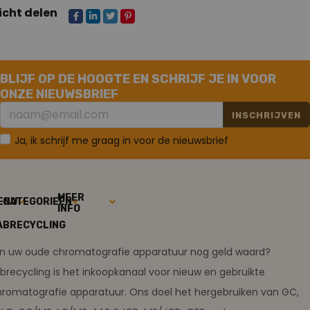
icht delen
BLIJF OP DE HOOGTE EN SCHRIJF JE IN VOOR
ONZE NIEUWSBRIEF
INSCHRIJVEN
Ja, ik schrijf me graag in voor de nieuwsbrief
MEER
ENU
CATEGORIEËN
INFO
ABRECYCLING
ijn uw oude chromatografie apparatuur nog geld waard?
brecycling is het inkoopkanaal voor nieuw en gebruikte
romatografie apparatuur. Ons doel het hergebruiken van GC,