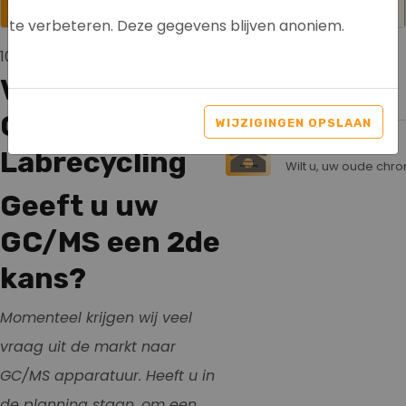
te verbeteren. Deze gegevens blijven anoniem.
10 november 2025
Verkoop uw
Ook interessant
GC/MS aan
WIJZIGINGEN OPSLAAN
Contact
Labrecycling
Wilt u, uw oude chro
Geeft u uw
GC/MS een 2de
kans?
Momenteel krijgen wij veel
vraag uit de markt naar
GC/MS apparatuur. Heeft u in
de planning staan, om een