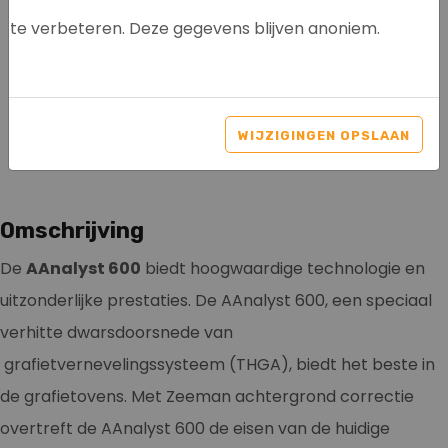
te verbeteren. Deze gegevens blijven anoniem.
PERKIN ELMER
AANALYST600
WIJZIGINGEN OPSLAAN
Artikelnr: 5002
Omschrijving
De
AAnalyst 600
biedt hoogwaardige technologie en
uitzonderlijke prestaties. De AAnalyst 600, een speciaal
verhitte dwarsdoorsnede van
grafietvernevelingssysteem (THGA), biedt het beste in
de grafietovens. Met Zeeman achtergrond correctie
overtreft de AAnalyst 600 de eisen van de huidige