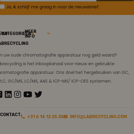
Ja, ik schrijf me graag in voor de nieuwsbrief
MEER
ENU
CATEGORIEËN
INFO
ABRECYCLING
ijn uw oude chromatografie apparatuur nog geld waard?
brecycling is het inkoopkanaal voor nieuw en gebruikte
romatografie apparatuur. Ons doel het hergebruiken van GC,
PLC, GC/MS, LC/MS, AAS & ICP-MS/ ICP-OES systemen.
CONTACT
+31 6 14 12 25 25
INFO@LABRECYCLING.COM