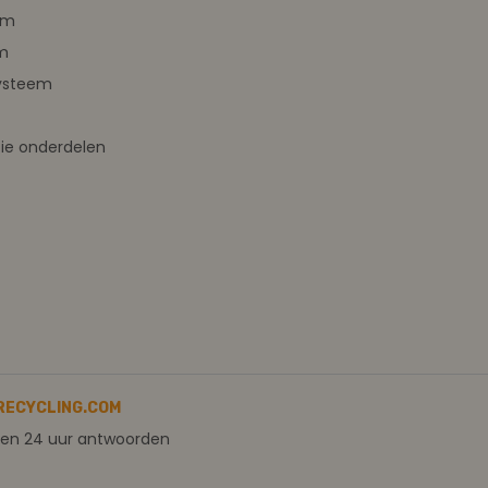
em
m
ysteem
ie onderdelen
RECYCLING.COM
nen 24 uur antwoorden