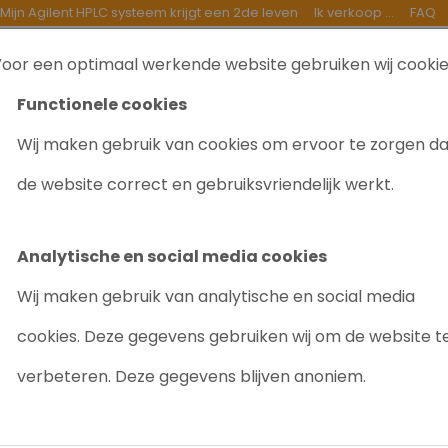
Mijn Agilent HPLC systeem krijgt een 2de leven
Ik verkoop ...
FAQ
oor een optimaal werkende website gebruiken wij cooki
TEN
INKOOP
GOEDE DOELEN
OVER ONS
B
Functionele cookies
Wij maken gebruik van cookies om ervoor te zorgen d
 ICP-OES Optima 7300V
de website correct en gebruiksvriendelijk werkt.
PERKIN ELMER
Artikelnr: 6007
Analytische en social media cookies
Wij maken gebruik van analytische en social media
Accuraat
Hoge kwalit
cookies. Deze gegevens gebruiken wij om de website t
verbeteren. Deze gegevens blijven anoniem.
Gevraagd/ Niet op