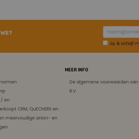
UWS?
Ja, ik schrijf
MEER INFO
tsnormen
De algemene voorwaarden van 
amp
B.V.
/ en
verkoopt CRM, QuEChERS en
en meervoudige anion- en
ngen