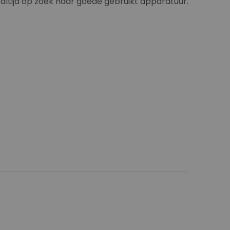
ltijd op zoek naar goede gebruikt apparatuur.