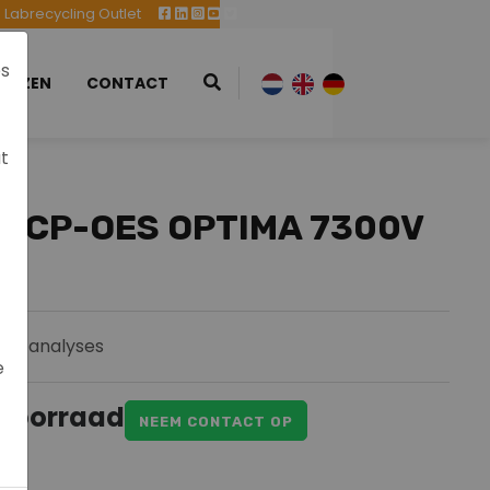
Labrecycling Outlet
es
EURZEN
CONTACT
at
 ICP-OES OPTIMA 7300V
eit analyses
e
 voorraad
NEEM CONTACT OP