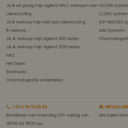
Ja Ik wil graag mijn Agilent HPLC verkopen aan
GC/MS Syste
Labrecycling
LC/MS systee
Ja ik verkoop mijn AAS aan Labrecycling
ICP-MS/OES s
Ik verkoop ...
AAS Systeem
JA, Ik verkoop mijn Agilent 1100 Series
Chromatograf
JA, ik verkoop mijn Agilent 1200 series
FAQ
Het team
Brochures
Chromatografie onderdelen
+31 6 14 12 25 25
INFO@LAB
Bereikbaar van maandag t/m vrijdag van
We zullen bin
08:00 tot 18:00 uur