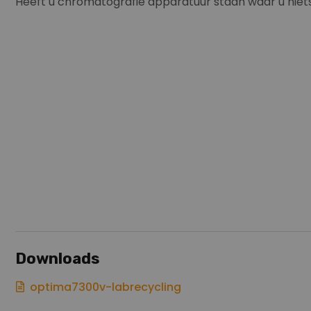
Heeft u chromatografie apparatuur staan waar u niets
Downloads
optima7300v-labrecycling