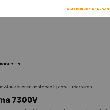
WIJZIGINGEN OPSLAAN
PRODUCTEN
ma 7300V
kunnen aankopen bij onze Zuiderburen.
ima 7300V