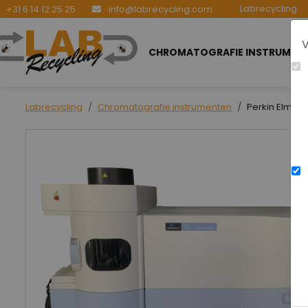
Labrecycling
+31 6 14 12 25 25
info@labrecycling.com
V
CHROMATOGRAFIE INSTRUMEN
Labrecycling
Chromatografie instrumenten
Perkin Elmer