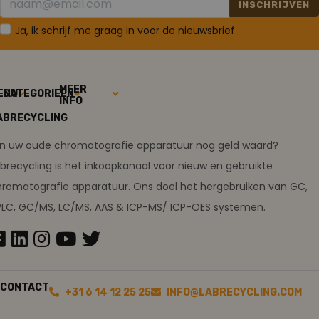
INSCHRIJVEN
Ja, ik schrijf me graag in voor de nieuwsbrief
MEER
ENU
CATEGORIEËN
INFO
ABRECYCLING
ijn uw oude chromatografie apparatuur nog geld waard?
brecycling is het inkoopkanaal voor nieuw en gebruikte
romatografie apparatuur. Ons doel het hergebruiken van GC,
PLC, GC/MS, LC/MS, AAS & ICP-MS/ ICP-OES systemen.
CONTACT
+31 6 14 12 25 25
INFO@LABRECYCLING.COM