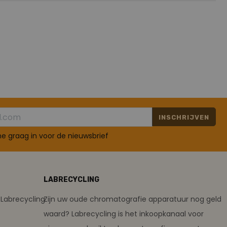
INSCHRIJVEN
 me graag in voor de nieuwsbrief
LABRECYCLING
Labrecycling
Zijn uw oude chromatografie apparatuur nog geld
waard? Labrecycling is het inkoopkanaal voor