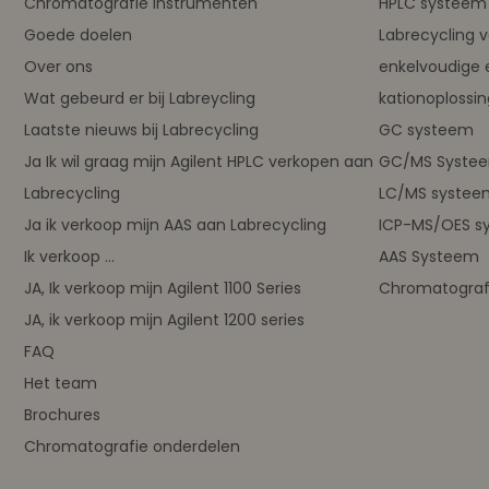
Chromatografie instrumenten
HPLC systeem 
Goede doelen
Labrecycling 
Over ons
enkelvoudige 
Wat gebeurd er bij Labreycling
kationoplossi
Laatste nieuws bij Labrecycling
GC systeem
Ja Ik wil graag mijn Agilent HPLC verkopen aan
GC/MS Syste
Labrecycling
LC/MS systee
Ja ik verkoop mijn AAS aan Labrecycling
ICP-MS/OES s
Ik verkoop ...
AAS Systeem
JA, Ik verkoop mijn Agilent 1100 Series
Chromatograf
JA, ik verkoop mijn Agilent 1200 series
FAQ
Het team
Brochures
Chromatografie onderdelen