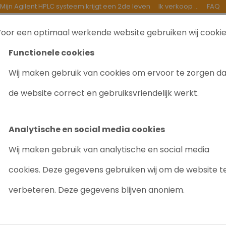
Mijn Agilent HPLC systeem krijgt een 2de leven
Ik verkoop ...
FAQ
oor een optimaal werkende website gebruiken wij cooki
TEN
INKOOP
GOEDE DOELEN
OVER ONS
B
Functionele cookies
Wij maken gebruik van cookies om ervoor te zorgen d
 GC + FID
de website correct en gebruiksvriendelijk werkt.
THERMO FOCUS
Artikelnr: 1013
Analytische en social media cookies
Gevraagd/ Niet op
Wij maken gebruik van analytische en social media
cookies. Deze gegevens gebruiken wij om de website t
verbeteren. Deze gegevens blijven anoniem.