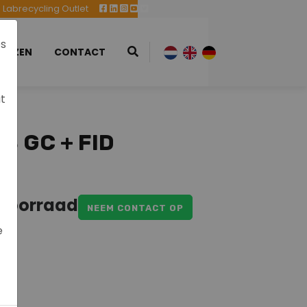
Labrecycling Outlet
es
EURZEN
CONTACT
at
 GC + FID
 voorraad
NEEM CONTACT OP
e