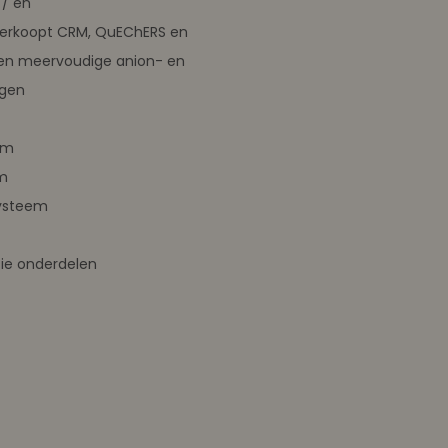
/ en
verkoopt CRM, QuEChERS en
en meervoudige anion- en
ngen
em
m
ysteem
ie onderdelen