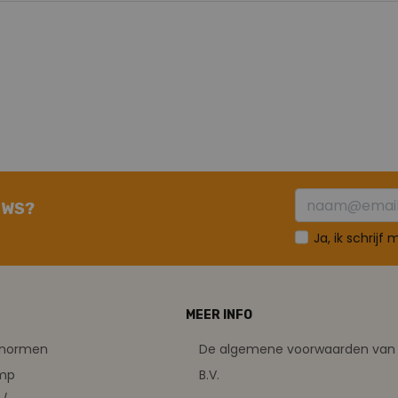
UWS?
Ja, ik schrijf
MEER INFO
tsnormen
De algemene voorwaarden van 
amp
B.V.