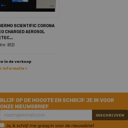
HERMO SCIENTIFIC CORONA
EO CHARGED AEROSOL
TEC...
tnr. 8121
w in de verkoop
 informatie >
BLIJF OP DE HOOGTE EN SCHRIJF JE IN VOOR
ONZE NIEUWSBRIEF
INSCHRIJVEN
Ja, ik schrijf me graag in voor de nieuwsbrief