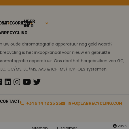
MEER
ENU
CATEGORIEËN
INFO
ABRECYCLING
ijn uw oude chromatografie apparatuur nog geld waard?
brecycling is het inkoopkanaal voor nieuw en gebruikte
romatografie apparatuur. Ons doel het hergebruiken van GC,
PLC, GC/MS, LC/MS, AAS & ICP-MS/ ICP-OES systemen.
CONTACT
+31 6 14 12 25 25
INFO@LABRECYCLING.COM
2026
Sitemap
Disclaimer