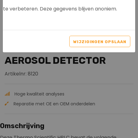
te verbeteren. Deze gegevens blijven anoniem.
THERMO SCIENTIFIC
DIONEX ULTIMATE 3000 +
WIJZIGINGEN OPSLAAN
CORONA VEO CHARGED
AEROSOL DETECTOR
Artikelnr: 8120
Hoge kwaliteit analyses
Reparatie met OE en OEM onderdelen
Omschrijving
Deze Thermo Scientific HPLC bevat de volgende