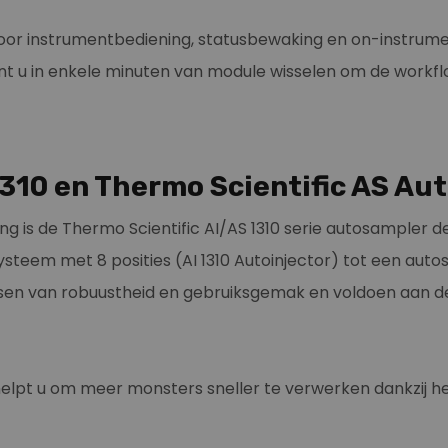
voor instrumentbediening, statusbewaking en on-instrume
nt u in enkele minuten van module wisselen om de workf
 1310 en Thermo Scientific AS Au
g is de Thermo Scientific AI/AS 1310 serie autosampler
systeem met 8 posities (AI 1310 Autoinjector) tot een au
eisen van robuustheid en gebruiksgemak en voldoen aan 
helpt u om meer monsters sneller te verwerken dankzij 