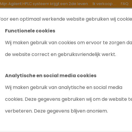
Mijn Agilent HPLC systeem krijgt een 2de leven
Ik verkoop ...
FAQ
oor een optimaal werkende website gebruiken wij cooki
TEN
INKOOP
GOEDE DOELEN
OVER ONS
B
Functionele cookies
Wij maken gebruik van cookies om ervoor te zorgen d
ific GC Trace 1310 & Injector AI 1310 & autosampler AS 1310
de website correct en gebruiksvriendelijk werkt.
THERMO SCIEN
INJECTOR AI 
Analytische en social media cookies
1310
Wij maken gebruik van analytische en social media
Artikelnr: 9038
cookies. Deze gegevens gebruiken wij om de website t
Nieuw in de verkoo
verbeteren. Deze gegevens blijven anoniem.