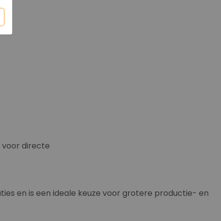
 voor directe
ies en is een ideale keuze voor grotere productie- en