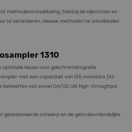
nt methodenontwikkeling. Dankzij de injectoren en
low te veranderen, nieuwe methoden te ontwikkelen
tosampler 1310
 de optimale keuze voor gaschromatografie
tosampler met een capaciteit van 155 monsters (AS
de behoeften van zowel QA/QC als high-throughput
het geavanceerde ontwerp en de gebruiksvriendelijke