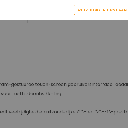
WIJZIGINGEN OPSLAAN
am-gestuurde touch-screen gebruikersinterface, ideaal
a voor methodeontwikkeling.
dt veelzijdigheid en uitzonderlijke GC- en GC-MS-prestat