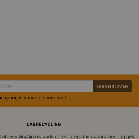
INSCHRIJVEN
 me graag in voor de nieuwsbrief
LABRECYCLING
Labrecycling
Zijn uw oude chromatografie apparatuur nog geld