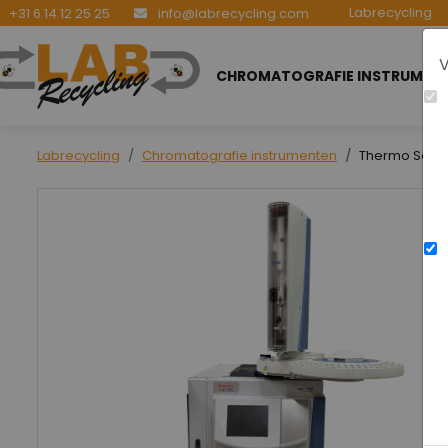
Labrecycling
+31 6 14 12 25 25
info@labrecycling.com
V
CHROMATOGRAFIE INSTRUMEN
Labrecycling
Chromatografie instrumenten
Thermo Scient