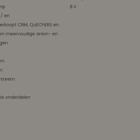
amp
B.V.
/ en
verkoopt CRM, QuEChERS en
en meervoudige anion- en
ngen
em
m
ysteem
ie onderdelen