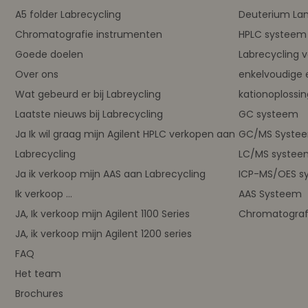
A5 folder Labrecycling
Deuterium L
Chromatografie instrumenten
HPLC systeem 
Goede doelen
Labrecycling 
Over ons
enkelvoudige 
Wat gebeurd er bij Labreycling
kationoplossi
Laatste nieuws bij Labrecycling
GC systeem
Ja Ik wil graag mijn Agilent HPLC verkopen aan
GC/MS Syste
Labrecycling
LC/MS systee
Ja ik verkoop mijn AAS aan Labrecycling
ICP-MS/OES s
Ik verkoop ...
AAS Systeem
JA, Ik verkoop mijn Agilent 1100 Series
Chromatograf
JA, ik verkoop mijn Agilent 1200 series
FAQ
Het team
Brochures