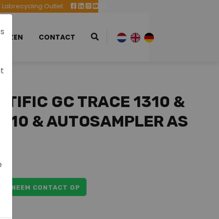
Labrecycling Outlet
es
EURZEN
CONTACT
at
TIFIC GC TRACE 1310 &
1310 & AUTOSAMPLER AS
e
p
NEEM CONTACT OP