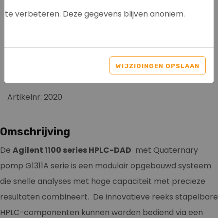
te verbeteren. Deze gegevens blijven anoniem.
AGILENT 1100 + QUAT
PUMP G1311A + G1315B
WIJZIGINGEN OPSLAAN
DAD
Artikelnr: 2020
Omschrijving
De
Agilent 1100 series HPLC-DAD
met Quaternary
pomp G1311A serie is een modulair opgebouwd systeem
die snelle analyses met hoge capaciteit met precieze
resultaten combineert. De innovatieve reeks stapelbare
HPLC-componenten kunnen worden bediend via een