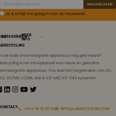
INSCHRIJVEN
Ja, ik schrijf me graag in voor de nieuwsbrief
MEER
ENU
CATEGORIEËN
INFO
ABRECYCLING
ijn uw oude chromatografie apparatuur nog geld waard?
brecycling is het inkoopkanaal voor nieuw en gebruikte
romatografie apparatuur. Ons doel het hergebruiken van GC,
PLC, GC/MS, LC/MS, AAS & ICP-MS/ ICP-OES systemen.
CONTACT
+31 6 14 12 25 25
INFO@LABRECYCLING.COM