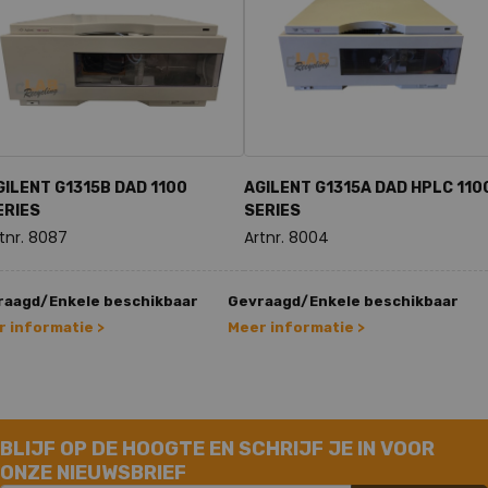
GILENT G1315B DAD 1100
AGILENT G1315A DAD HPLC 110
ERIES
SERIES
tnr. 8087
Artnr. 8004
raagd/Enkele beschikbaar
Gevraagd/Enkele beschikbaar
 informatie >
Meer informatie >
BLIJF OP DE HOOGTE EN SCHRIJF JE IN VOOR
ONZE NIEUWSBRIEF