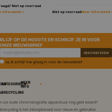
aagd/ Niet op voorraad
 informatie >
Niet op voorraad
Meer informatie 
BLIJF OP DE HOOGTE EN SCHRIJF JE IN VOOR
ONZE NIEUWSBRIEF
INSCHRIJVEN
Ja, ik schrijf me graag in voor de nieuwsbrief
MEER
ENU
CATEGORIEËN
INFO
ABRECYCLING
ijn uw oude chromatografie apparatuur nog geld waard?
brecycling is het inkoopkanaal voor nieuw en gebruikte