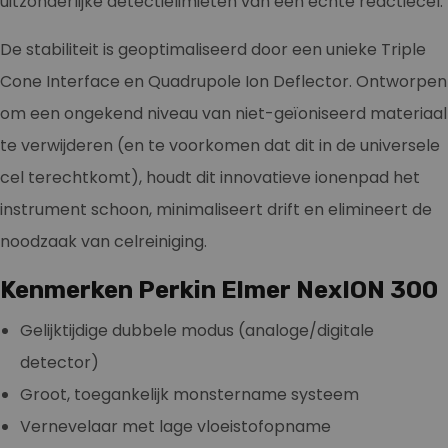
uitzonderlijke detectielimieten van een echte reactiecel.
De stabiliteit is geoptimaliseerd door een unieke Triple
Cone Interface en Quadrupole Ion Deflector. Ontworpen
om een ongekend niveau van niet-geïoniseerd materiaal
te verwijderen (en te voorkomen dat dit in de universele
cel terechtkomt), houdt dit innovatieve ionenpad het
instrument schoon, minimaliseert drift en elimineert de
noodzaak van celreiniging.
Kenmerken Perkin Elmer NexION 300
Gelijktijdige dubbele modus (analoge/digitale
detector)
Groot, toegankelijk monstername systeem
Vernevelaar met lage vloeistofopname