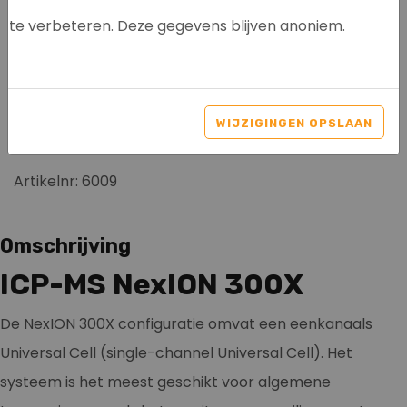
te verbeteren. Deze gegevens blijven anoniem.
PERKIN ELMER ICP MASS
SPECTROMETER NEXION
WIJZIGINGEN OPSLAAN
300X
Artikelnr: 6009
Omschrijving
ICP-MS NexION 300X
De NexION 300X configuratie omvat een eenkanaals
Universal Cell (single-channel Universal Cell). Het
systeem is het meest geschikt voor algemene