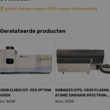
perkin-elmer-nexion-300-icpms-labrecycling
Gerelateerde producten
ERKIN ELMER ICP-OES OPTIMA
SHIMADZU ICPE-9820 PLASMA
300DV
ATOMIC EMISSION SPECTROM...
tnr. 6008
Artnr. 6006