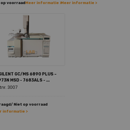
 op voorraad
Meer informatie >
Meer informatie >
GILENT GC/MS 6890 PLUS –
73N MSD - 7683ALS - ...
tnr. 3007
aagd/ Niet op voorraad
 informatie >