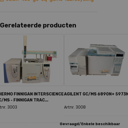
Gerelateerde producten
HERMO FINNIGAN INTERSCIENCE
AGILENT GC/MS 6890N+ 5973
C/MS - FINNIGAN TRAC...
tnr. 3003
Artnr. 3008
Gevraagd/Enkele beschikbaar