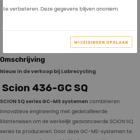
te verbeteren. Deze gegevens blijven anoniem.
SCION 436-GC SQ
Artikelnr: 3009
WIJZIGINGEN OPSLAAN
Omschrijving
Nieuw in de verkoop bij Labrecycling
Scion 436-GC SQ
SCION SQ series GC-MS systemen
combineren
innovatieve engineering met gedetailleerde
klanteneisen om de werkelijk geavanceerde SCION SQ
series te produceren. Door deze GC-MS-systemen te