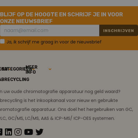
BLIJF OP DE HOOGTE EN SCHRIJF JE IN VOOR
ONZE NIEUWSBRIEF
INSCHRIJVEN
Ja, ik schrijf me graag in voor de nieuwsbrief
MEER
ENU
CATEGORIEËN
INFO
ABRECYCLING
ijn uw oude chromatografie apparatuur nog geld waard?
brecycling is het inkoopkanaal voor nieuw en gebruikte
romatografie apparatuur. Ons doel het hergebruiken van GC,
PLC, GC/MS, LC/MS, AAS & ICP-MS/ ICP-OES systemen.