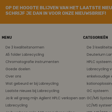
OP DE HOOGTE BLIJVEN VAN HET LAATSTE NIE
SCHRIJF JE DAN IN VOOR ONZE NIEUWSBRIEF!
MENU
CATEGORIEËN
De 3 kwaliteitsnormen
De 3 kwalitei
A5 folder Labrecycling
Deuterium L
Chromatografie instrumenten
HPLC systeem 
Goede doelen
Labrecycling 
Over ons
enkelvoudige 
Wat gebeurd er bij Labreycling
kationoplossi
Laatste nieuws bij Labrecycling
GC systeem
Ja Ik wil graag mijn Agilent HPLC verkopen aan
GC/MS Syste
Labrecycling
LC/MS systee