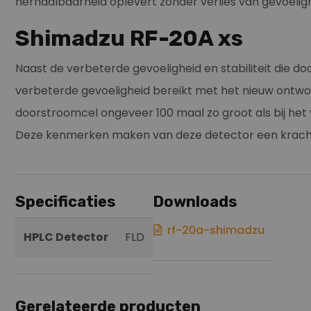
herhaalbaarheid oplevert zonder verlies van gevoeligh
Shimadzu RF-20A xs
Naast de verbeterde gevoeligheid en stabiliteit die
verbeterde gevoeligheid bereikt met het nieuw ontwor
doorstroomcel ongeveer 100 maal zo groot als bij he
Deze kenmerken maken van deze detector een krachtig
Specificaties
Downloads
rf-20a-shimadzu
HPLC Detector
FLD
Gerelateerde producten