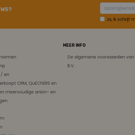
UWS?
Ja, ik schrijf
MEER INFO
tsnormen
De algemene voorwaarden van 
amp
B.V.
/ en
verkoopt CRM, QuEChERS en
en meervoudige anion- en
ngen
em
m