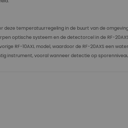
eid.
 door deze temperatuurregeling in de buurt van de omgev
pen optische systeem en de detectorcel in de RF-20AXS. A
t vorige RF-10AXL model, waardoor de RF-20AXS een wate
 instrument, vooral wanneer detectie op sporenniveau v