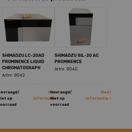
SHIMADZU LC-20AD
SHIMADZU SIL-20 AC
PROMINENCE LIQUID
PROMINENCE
CHROMATOGRAPH
Artnr. 8040
Artnr. 8042
Gevraagd/
Meer
Gevraagd/
Meer
iet op
informatie >
Niet op
informatie >
oorraad
voorraad