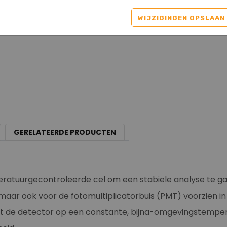
Gevraagd/ Niet op
WIJZIGINGEN OPSLAAN
GERELATEERDE PRODUCTEN
eratuurgecontroleerde cel om een stabiele analyse te 
 maar ook voor de fotomultiplicatorbuis (PMT) voorzien i
t de detector op een constante, bijna-omgevingstemper