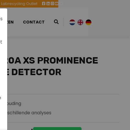
Labrecycling Outlet
es
EURZEN
CONTACT
at
-20A XS PROMINENCE
CE DETECTOR
e
erhouding
 verschillende analyses