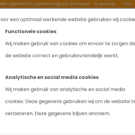
Mijn Agilent HPLC systeem krijgt een 2de leven
Ik verkoop ...
FAQ
oor een optimaal werkende website gebruiken wij cooki
TEN
INKOOP
GOEDE DOELEN
OVER ONS
B
Functionele cookies
Wij maken gebruik van cookies om ervoor te zorgen d
20A xs Prominence Fluorescence Detector
de website correct en gebruiksvriendelijk werkt.
SHIMADZU RF
FLUORESCEN
Analytische en social media cookies
Artikelnr: 8043
Wij maken gebruik van analytische en social media
cookies. Deze gegevens gebruiken wij om de website t
Goede prijs-/kwaliteitsv
verbeteren. Deze gegevens blijven anoniem.
Flexibele opstelling voor