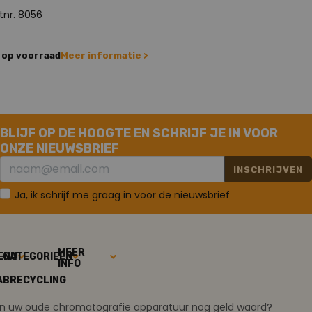
tnr. 8056
 op voorraad
Meer informatie >
BLIJF OP DE HOOGTE EN SCHRIJF JE IN VOOR
ONZE NIEUWSBRIEF
INSCHRIJVEN
Ja, ik schrijf me graag in voor de nieuwsbrief
MEER
ENU
CATEGORIEËN
INFO
ABRECYCLING
ijn uw oude chromatografie apparatuur nog geld waard?