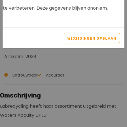
te verbeteren. Deze gegevens blijven anoniem.
WATERS ACQUITY UPLC -
PDA DETECTOR & SQ
WIJZIGINGEN OPSLAAN
DETECTOR
Artikelnr: 2038
Betrouwbaar
Accuraat
Omschrijving
Labrecycling heeft haar assortiment uitgebreid met
Waters Acquity UPLC