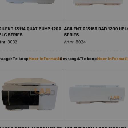
GILENT 1311A QUAT PUMP 1200
AGILENT G1315B DAD 1200 HPL
PLC SERIES
SERIES
tnr. 8032
Artnr. 8024
raagd/Te koop
Meer informatie >
Gevraagd/Te koop
Meer informati