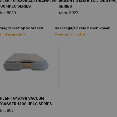
GILENT G1329A AUTOSAMPLER
AGILENT G1316A TCC 1200 HPL
200 HPLC SERIES
SERIES
tnr. 8030
Artnr. 8022
aagd/ Niet op voorraad
Gevraagd/Enkele beschikbaar
 informatie >
Meer informatie >
GILENT G1379B VACUUM
EGASSER 1200 HPLC SERIES
tnr. 8031