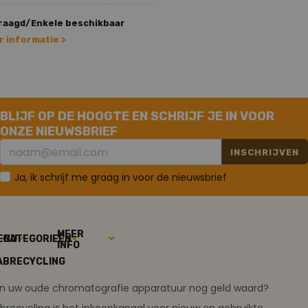
raagd/Enkele beschikbaar
 informatie >
BLIJF OP DE HOOGTE EN SCHRIJF JE IN VOOR
ONZE NIEUWSBRIEF
INSCHRIJVEN
Ja, ik schrijf me graag in voor de nieuwsbrief
MEER
ENU
CATEGORIEËN
INFO
ABRECYCLING
ijn uw oude chromatografie apparatuur nog geld waard?