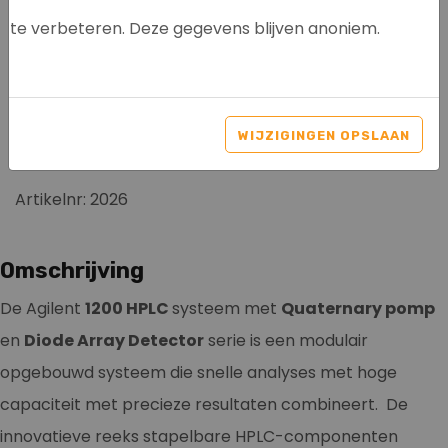
te verbeteren. Deze gegevens blijven anoniem.
AGILENT 1200 HPLC
SYSTEEM - QUATERNARY
WIJZIGINGEN OPSLAAN
PUMP - DAD
Artikelnr: 2026
Omschrijving
De Agilent
1200 HPLC
systeem met
Quaternary pomp
en
Diode Array Detector
serie is een modulair
opgebouwd systeem die snelle analyses met hoge
capaciteit met precieze resultaten combineert. De
innovatieve reeks stapelbare HPLC-componenten