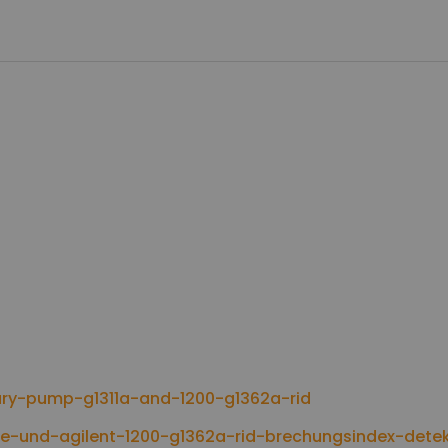
ary-pump-g1311a-and-1200-g1362a-rid
pe-und-agilent-1200-g1362a-rid-brechungsindex-dete