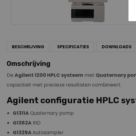
BESCHRIJVING
SPECIFICATIES
DOWNLOADS
Omschrijving
De
Agilent 1200 HPLC systeem
met
Quaternary p
capaciteit met precieze resultaten combineert.
Agilent configuratie HPLC sy
G1311A
Quaternary pomp
G1362A
RID
G1329A
Autosampler