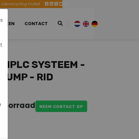
Labrecycling Outlet
es
EURZEN
CONTACT
at
 HPLC SYSTEEM -
PUMP - RID
 voorraad
e
NEEM CONTACT OP