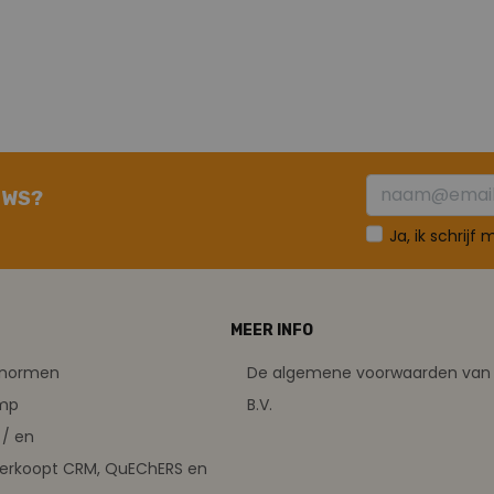
UWS?
Ja, ik schrijf
MEER INFO
tsnormen
De algemene voorwaarden van 
amp
B.V.
/ en
verkoopt CRM, QuEChERS en