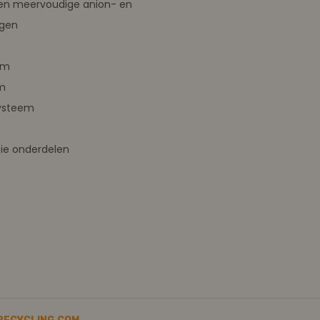
en meervoudige anion- en
ngen
em
m
ysteem
ie onderdelen