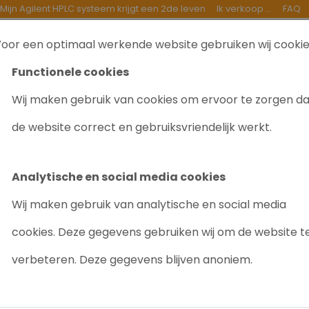
Mijn Agilent HPLC systeem krijgt een 2de leven
Ik verkoop ...
FAQ
oor een optimaal werkende website gebruiken wij cooki
TEN
INKOOP
GOEDE DOELEN
OVER ONS
B
Functionele cookies
Wij maken gebruik van cookies om ervoor te zorgen d
HPLC systeem - Quaternary Pump - RID
de website correct en gebruiksvriendelijk werkt.
AGILENT 1200
QUATERNARY 
Analytische en social media cookies
Artikelnr: 2029
Wij maken gebruik van analytische en social media
Gevraagd/ Niet op
cookies. Deze gegevens gebruiken wij om de website t
verbeteren. Deze gegevens blijven anoniem.