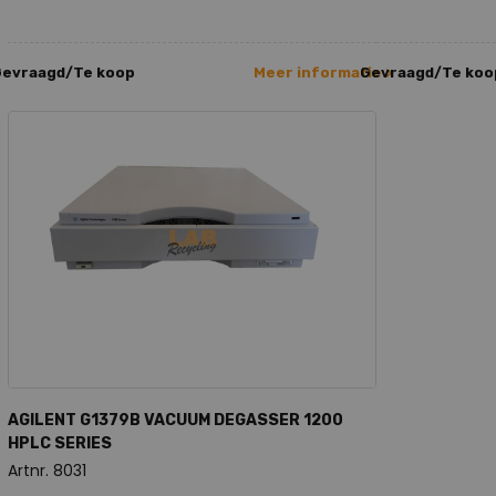
Gevraagd/Te koop
Meer informatie >
Gevraagd/Te koo
AGILENT G1379B VACUUM DEGASSER 1200
HPLC SERIES
Artnr. 8031