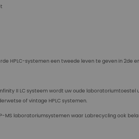
t
eerde HPLC-systemen een tweede leven te geven in 2de e
0 Infinity II LC systeem wordt uw oude laboratoriumtoestel
uderwetse of vintage HPLC systemen.
P-MS laboratoriumsystemen waar Labrecycling ook belan