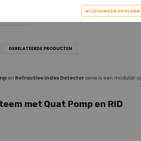
WIJZIGINGEN OPSLAAN
GERELATEERDE PRODUCTEN
omp
en
Refractive Index Detector
serie is een modulair
steem met Quat Pomp en RID