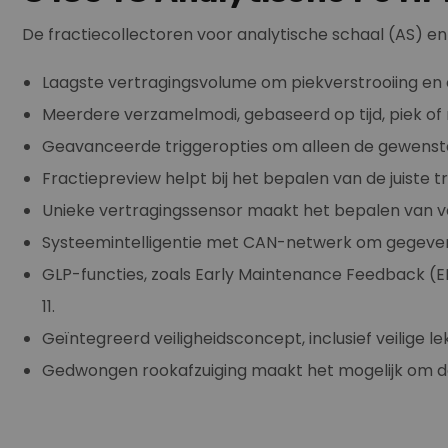
De fractiecollectoren voor analytische schaal (AS) en
Laagste vertragingsvolume om piekverstrooiing en c
Meerdere verzamelmodi, gebaseerd op tijd, piek of m
Geavanceerde triggeropties om alleen de gewenste
Fractiepreview helpt bij het bepalen van de juiste 
Unieke vertragingssensor maakt het bepalen van v
Systeemintelligentie met CAN-netwerk om gegevens 
GLP-functies, zoals Early Maintenance Feedback (E
11.
Geïntegreerd veiligheidsconcept, inclusief veilige l
Gedwongen rookafzuiging maakt het mogelijk om de 