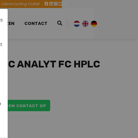
Labrecycling Outlet
es
EURZEN
CONTACT
at
64C ANALYT FC HPLC
e
NEEM CONTACT OP