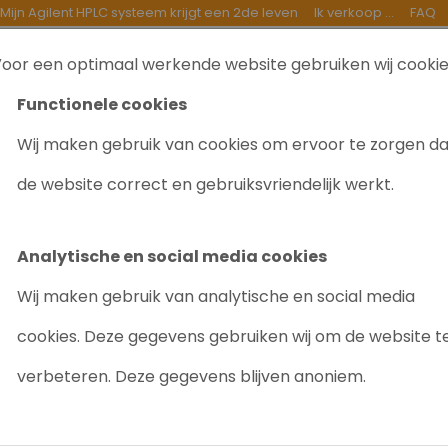
Mijn Agilent HPLC systeem krijgt een 2de leven
Ik verkoop ...
FAQ
oor een optimaal werkende website gebruiken wij cooki
TEN
INKOOP
GOEDE DOELEN
OVER ONS
B
Functionele cookies
Wij maken gebruik van cookies om ervoor te zorgen d
C Analyt Fc HPLC 1200 series
de website correct en gebruiksvriendelijk werkt.
AGILENT G13
1200 SERIES
Analytische en social media cookies
Artikelnr: 8081
Wij maken gebruik van analytische en social media
Gevraagd/Te koop
cookies. Deze gegevens gebruiken wij om de website t
verbeteren. Deze gegevens blijven anoniem.