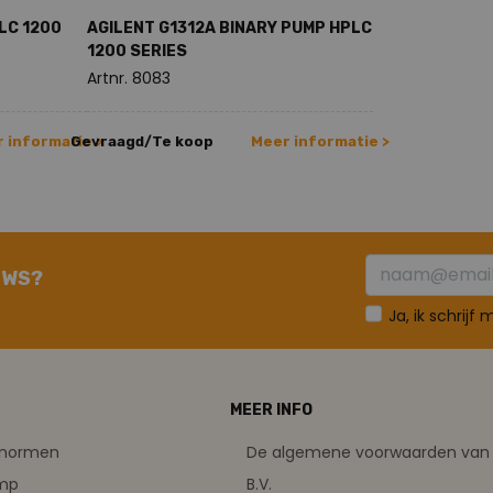
LC 1200
AGILENT G1312A BINARY PUMP HPLC
1200 SERIES
Artnr. 8083
 informatie >
Gevraagd/Te koop
Meer informatie >
UWS?
Ja, ik schrijf
MEER INFO
tsnormen
De algemene voorwaarden van 
amp
B.V.