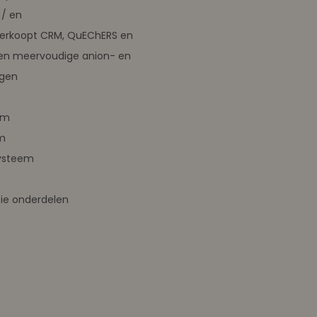
/ en
verkoopt CRM, QuEChERS en
en meervoudige anion- en
ngen
em
m
ysteem
ie onderdelen