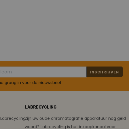
INSCHRIJVEN
 me graag in voor de nieuwsbrief
LABRECYCLING
Labrecycling
Zijn uw oude chromatografie apparatuur nog geld
waard? Labrecycling is het inkoopkanaal voor