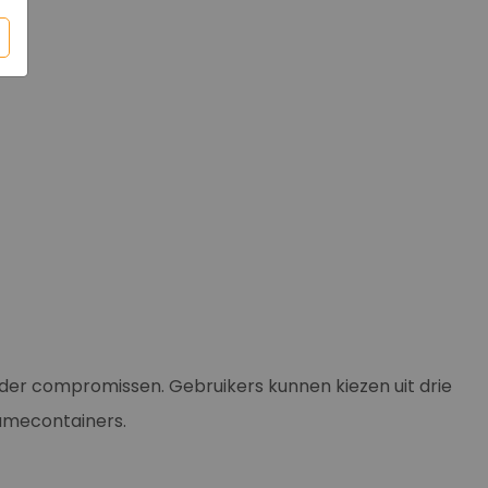
der compromissen. Gebruikers kunnen kiezen uit drie
namecontainers.