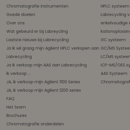
Chromatografie instrumenten
HPLC systeem 
Goede doelen
Labrecycling 
Over ons
enkelvoudige 
Wat gebeurd er bij Labreycling
kationoplossi
Laatste nieuws bij Labrecycling
GC systeem
Ja Ik wil graag mijn Agilent HPLC verkopen aan
GC/MS Syste
Labrecycling
LC/MS systee
Ja ik verkoop mijn AAS aan Labrecycling
ICP-MS/OES s
Ik verkoop ...
AAS Systeem
JA, Ik verkoop mijn Agilent 1100 Series
Chromatograf
JA, ik verkoop mijn Agilent 1200 series
FAQ
Het team
Brochures
Chromatografie onderdelen