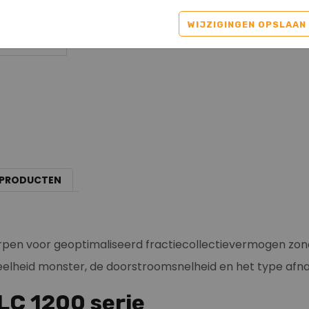
WIJZIGINGEN OPSLAAN
 PRODUCTEN
rpen voor geoptimaliseerd fractiecollectievermogen zon
eveelheid monster, de doorstroomsnelheid en het type af
LC 1200 serie