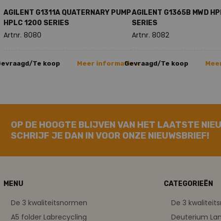
AGILENT G1311A QUATERNARY PUMP
AGILENT G1365B MWD HP
HPLC 1200 SERIES
SERIES
Artnr. 8080
Artnr. 8082
Gevraagd/Te koop
Meer informatie >
Gevraagd/Te koop
Meer
OP DE HOOGTE BLIJVEN VAN HET LAATSTE NIE
SCHRIJF JE DAN IN VOOR ONZE NIEUWSBRIEF!
MENU
CATEGORIEËN
De 3 kwaliteitsnormen
De 3 kwalitei
A5 folder Labrecycling
Deuterium L