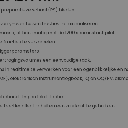
 preparatieve schaal (PS) bieden:
arry-over tussen fracties te minimaliseren.
assa, of handmatig met de 1200 serie instant pilot.
 fracties te verzamelen.
triggerparameters.
ertragingsvolumes een eenvoudige taak.
in realtime te verwerken voor een ogenblikkelijke en na
MF), elektronisch instrumentlogboek, IQ en OQ/PV, alsme
ekbehandeling en lekdetectie.
fractiecollector buiten een zuurkast te gebruiken.