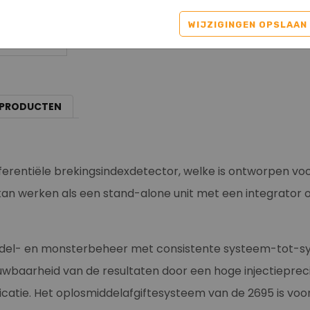
WIJZIGINGEN OPSLAAN
 PRODUCTEN
ifferentiële brekingsindexdetector, welke is ontworpen v
an werken als een stand-alone unit met een integrator 
ddel- en monsterbeheer met consistente systeem-tot-s
aarheid van de resultaten door een hoge injectieprecisi
ificatie. Het oplosmiddelafgiftesysteem van de 2695 is v