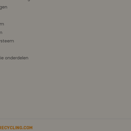
ngen
em
m
ysteem
ie onderdelen
RECYCLING.COM