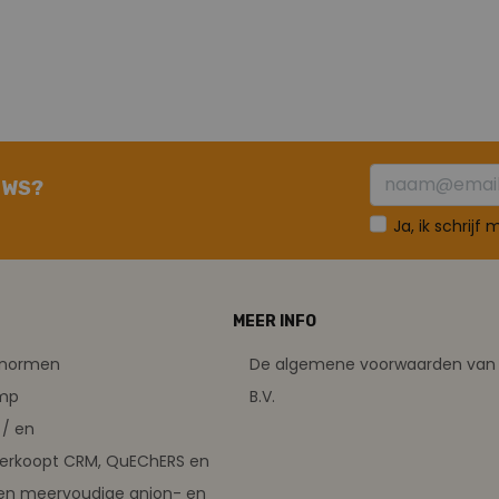
UWS?
Ja, ik schrijf
MEER INFO
tsnormen
De algemene voorwaarden van 
amp
B.V.
/ en
verkoopt CRM, QuEChERS en
en meervoudige anion- en