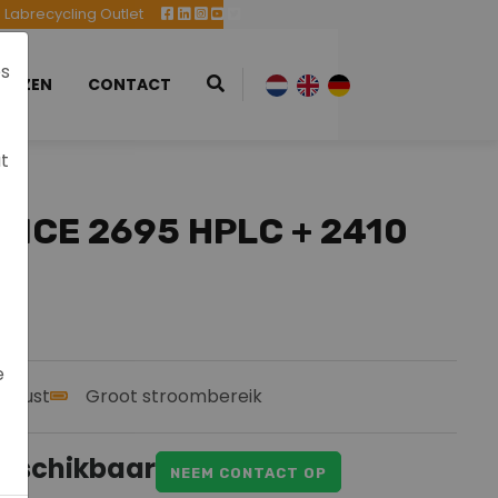
Labrecycling Outlet
es
EURZEN
CONTACT
at
NCE 2695 HPLC + 2410
e
buust
Groot stroombereik
eschikbaar
NEEM CONTACT OP