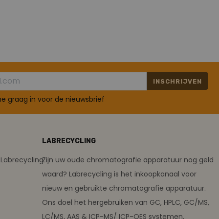
INSCHRIJVEN
 me graag in voor de nieuwsbrief
LABRECYCLING
Labrecycling
Zijn uw oude chromatografie apparatuur nog geld
waard? Labrecycling is het inkoopkanaal voor
nieuw en gebruikte chromatografie apparatuur.
Ons doel het hergebruiken van GC, HPLC, GC/MS,
LC/MS, AAS & ICP-MS/ ICP-OES systemen.