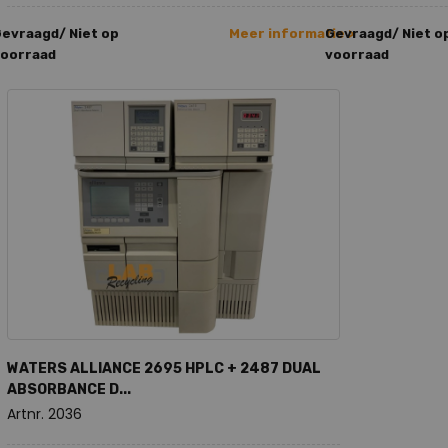
evraagd/ Niet op
Meer informatie >
Gevraagd/ Niet o
oorraad
voorraad
WATERS ALLIANCE 2695 HPLC + 2487 DUAL
ABSORBANCE D...
Artnr. 2036