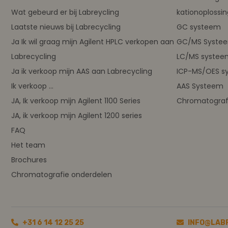
Wat gebeurd er bij Labreycling
kationoplossi
Laatste nieuws bij Labrecycling
GC systeem
Ja Ik wil graag mijn Agilent HPLC verkopen aan
GC/MS Syste
Labrecycling
LC/MS systee
Ja ik verkoop mijn AAS aan Labrecycling
ICP-MS/OES s
Ik verkoop ...
AAS Systeem
JA, Ik verkoop mijn Agilent 1100 Series
Chromatograf
JA, ik verkoop mijn Agilent 1200 series
FAQ
Het team
Brochures
Chromatografie onderdelen
+31 6 14 12 25 25
INFO@LAB