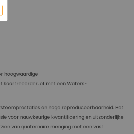
oor hoogwaardige
of kaartrecorder, of met een Waters-
ysteemprestaties en hoge reproduceerbaarheid. Het
e voor nauwkeurige kwantificering en uitzonderlijke
oorzien van quaternaire menging met een vast