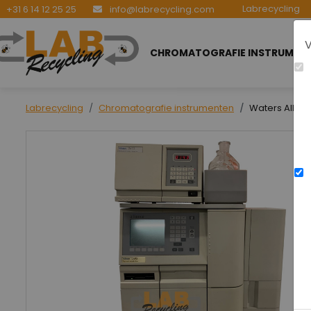
Labrecycling
+31 6 14 12 25 25
info@labrecycling.com
V
CHROMATOGRAFIE INSTRUMEN
Labrecycling
Chromatografie instrumenten
Waters Allian