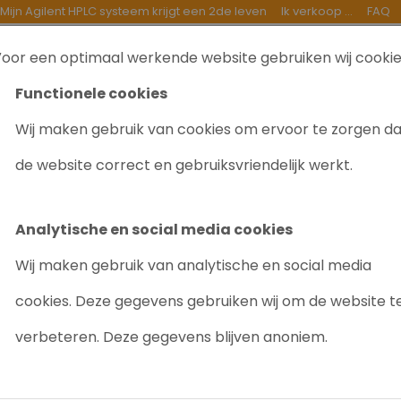
Mijn Agilent HPLC systeem krijgt een 2de leven
Ik verkoop ...
FAQ
oor een optimaal werkende website gebruiken wij cooki
TEN
INKOOP
GOEDE DOELEN
OVER ONS
B
Functionele cookies
Wij maken gebruik van cookies om ervoor te zorgen d
ce 2695 HPLC + 2410 RID
de website correct en gebruiksvriendelijk werkt.
WATERS ALLIA
RID
Analytische en social media cookies
Artikelnr: 2034
Wij maken gebruik van analytische en social media
cookies. Deze gegevens gebruiken wij om de website t
Groot assortiment
Ro
verbeteren. Deze gegevens blijven anoniem.
Gevraagd/Enkele b