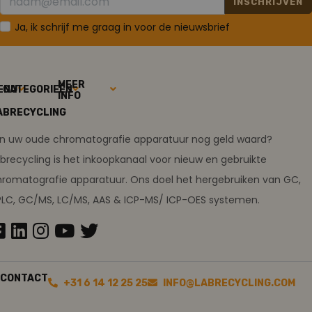
INSCHRIJVEN
Ja, ik schrijf me graag in voor de nieuwsbrief
MEER
ENU
CATEGORIEËN
INFO
ABRECYCLING
ijn uw oude chromatografie apparatuur nog geld waard?
brecycling is het inkoopkanaal voor nieuw en gebruikte
romatografie apparatuur. Ons doel het hergebruiken van GC,
PLC, GC/MS, LC/MS, AAS & ICP-MS/ ICP-OES systemen.
CONTACT
+31 6 14 12 25 25
INFO@LABRECYCLING.COM