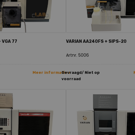
 VGA 77
VARIAN AA240FS + SIPS-20
Artnr. 5006
Meer informatie >
Gevraagd/ Niet op
voorraad