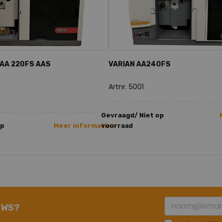
AA 220FS AAS
VARIAN AA240FS
Artnr. 5001
Gevraagd/ Niet op
op
Meer informatie >
voorraad
UWS?