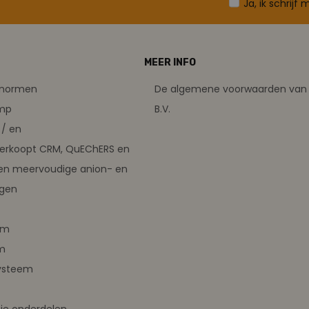
Ja, ik schrijf
MEER INFO
tsnormen
De algemene voorwaarden van 
amp
B.V.
/ en
verkoopt CRM, QuEChERS en
en meervoudige anion- en
ngen
em
m
ysteem