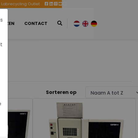
Labrecycling Outlet
es
EURZEN
CONTACT
at
Sorteren op
e