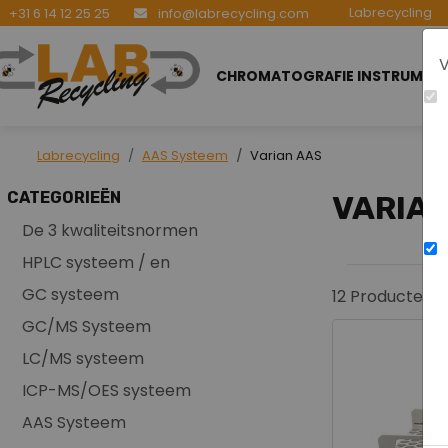
Labrecycling
+31 6 14 12 25 25
info@labrecycling.com
V
CHROMATOGRAFIE INSTRUMEN
Labrecycling
AAS Systeem
Varian AAS
CATEGORIEËN
VARIAN
De 3 kwaliteitsnormen
HPLC systeem / en
GC systeem
12
Producten 
GC/MS Systeem
LC/MS systeem
ICP-MS/OES systeem
AAS Systeem