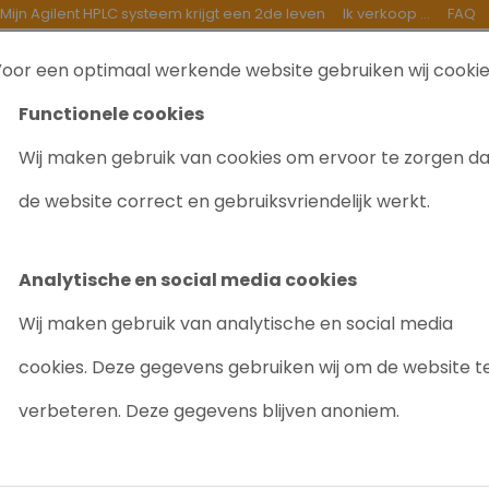
Mijn Agilent HPLC systeem krijgt een 2de leven
Ik verkoop ...
FAQ
oor een optimaal werkende website gebruiken wij cooki
TEN
INKOOP
GOEDE DOELEN
OVER ONS
B
Functionele cookies
Wij maken gebruik van cookies om ervoor te zorgen d
de website correct en gebruiksvriendelijk werkt.
 AAS
Analytische en social media cookies
gevonden
Wij maken gebruik van analytische en social media
cookies. Deze gegevens gebruiken wij om de website t
verbeteren. Deze gegevens blijven anoniem.