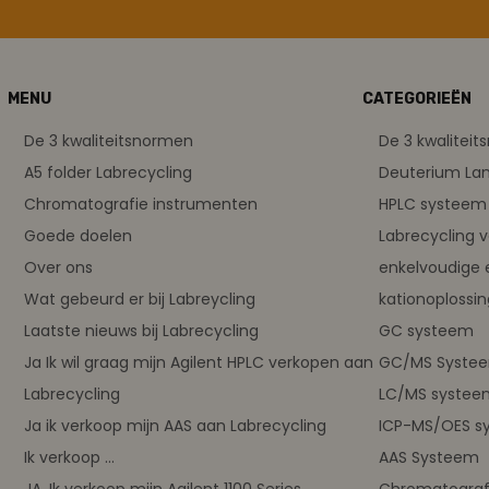
MENU
CATEGORIEËN
De 3 kwaliteitsnormen
De 3 kwalitei
A5 folder Labrecycling
Deuterium L
Chromatografie instrumenten
HPLC systeem 
Goede doelen
Labrecycling 
Over ons
enkelvoudige 
Wat gebeurd er bij Labreycling
kationoplossi
Laatste nieuws bij Labrecycling
GC systeem
Ja Ik wil graag mijn Agilent HPLC verkopen aan
GC/MS Syste
Labrecycling
LC/MS systee
Ja ik verkoop mijn AAS aan Labrecycling
ICP-MS/OES s
Ik verkoop ...
AAS Systeem