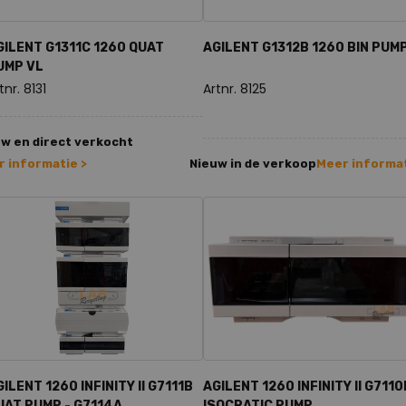
GILENT G1311C 1260 QUAT
AGILENT G1312B 1260 BIN PUM
UMP VL
tnr. 8131
Artnr. 8125
w en direct verkocht
 informatie >
Nieuw in de verkoop
Meer informat
ILENT 1260 INFINITY II G7111B
AGILENT 1260 INFINITY II G7110
UAT PUMP - G7114A...
ISOCRATIC PUMP