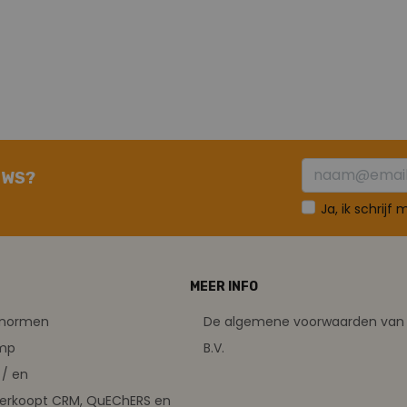
UWS?
Ja, ik schrijf
MEER INFO
tsnormen
De algemene voorwaarden van 
amp
B.V.
/ en
verkoopt CRM, QuEChERS en