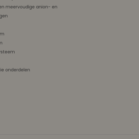
en meervoudige anion- en
ngen
em
m
ysteem
ie onderdelen