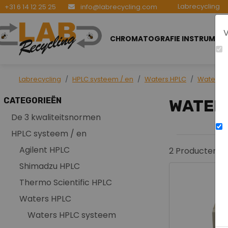
Labrecycling
+31 6 14 12 25 25
info@labrecycling.com
V
CHROMATOGRAFIE INSTRUMEN
Labrecycling
HPLC systeem / en
Waters HPLC
Waters H
CATEGORIEËN
WATER
De 3 kwaliteitsnormen
HPLC systeem / en
Agilent HPLC
2
Producten g
Shimadzu HPLC
Thermo Scientific HPLC
Waters HPLC
Waters HPLC systeem