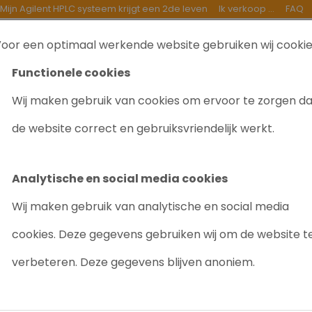
Mijn Agilent HPLC systeem krijgt een 2de leven
Ik verkoop ...
FAQ
oor een optimaal werkende website gebruiken wij cooki
TEN
INKOOP
GOEDE DOELEN
OVER ONS
B
Functionele cookies
Wij maken gebruik van cookies om ervoor te zorgen d
PLC Module
Waters Degasser
de website correct en gebruiksvriendelijk werkt.
S DEGASSER
Analytische en social media cookies
evonden
Wij maken gebruik van analytische en social media
cookies. Deze gegevens gebruiken wij om de website t
verbeteren. Deze gegevens blijven anoniem.