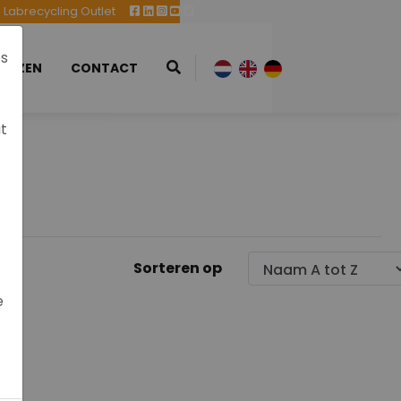
Labrecycling Outlet
es
EURZEN
CONTACT
at
Sorteren op
e