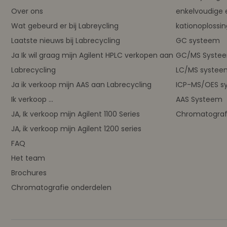
Over ons
enkelvoudige 
Wat gebeurd er bij Labreycling
kationoplossi
Laatste nieuws bij Labrecycling
GC systeem
Ja Ik wil graag mijn Agilent HPLC verkopen aan
GC/MS Syste
Labrecycling
LC/MS systee
Ja ik verkoop mijn AAS aan Labrecycling
ICP-MS/OES s
Ik verkoop ...
AAS Systeem
JA, Ik verkoop mijn Agilent 1100 Series
Chromatograf
JA, ik verkoop mijn Agilent 1200 series
FAQ
Het team
Brochures
Chromatografie onderdelen