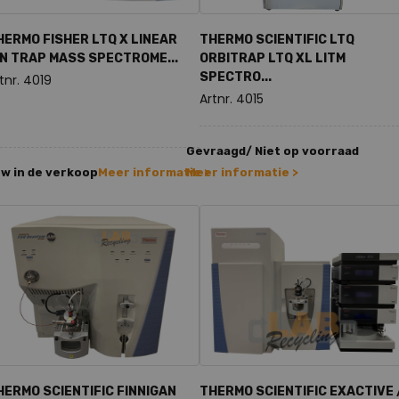
HERMO FISHER LTQ X LINEAR
THERMO SCIENTIFIC LTQ
ON TRAP MASS SPECTROME...
ORBITRAP LTQ XL LITM
SPECTRO...
tnr. 4019
Artnr. 4015
Gevraagd/ Niet op voorraad
w in de verkoop
Meer informatie >
Meer informatie >
HERMO SCIENTIFIC FINNIGAN
THERMO SCIENTIFIC EXACTIVE 