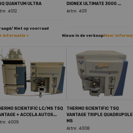
SQ QUANTUM ULTRA
DIONEX ULTIMATE 3000 ...
tnr. 4012
Artnr. 4011
aagd/ Niet op voorraad
 informatie >
Nieuw in de verkoop
Meer informat
HERMO SCIENTIFIC LC/MS TSQ
THERMO SCIENTIFIC TSQ
ANTAGE + ACCELA AUTOS...
VANTAGE TRIPLE QUADRUPOLE
MS
tnr. 4009
Artnr. 4008