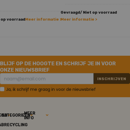
Gevraagd/ Niet op voorraad
 op voorraad
Meer informatie >
Meer informatie >
BLIJF OP DE HOOGTE EN SCHRIJF JE IN VOOR
ONZE NIEUWSBRIEF
INSCHRIJVEN
Ja, ik schrijf me graag in voor de nieuwsbrief
MEER
ENU
CATEGORIEËN
INFO
ABRECYCLING