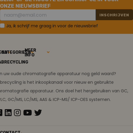
ONZE NIEUWSBRIEF
INSCHRIJVEN
Ja, ik schrijf me graag in voor de nieuwsbrief
MEER
ENU
CATEGORIEËN
INFO
ABRECYCLING
ijn uw oude chromatografie apparatuur nog geld waard?
brecycling is het inkoopkanaal voor nieuw en gebruikte
romatografie apparatuur. Ons doel het hergebruiken van GC,
PLC, GC/MS, LC/MS, AAS & ICP-MS/ ICP-OES systemen.
CONTACT