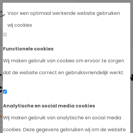
Voor een optimaal werkende website gebruiken
wij cookies
Functionele cookies
Labrecycling
HPLC systeem / en
Thermo Scientific HPLC
Wij maken gebruik van cookies om ervoor te zorgen
Thermo Scientific HPLC module
dat de website correct en gebruiksvriendelijk werkt.
THERMO SCIENTIFIC COLUM
COMPARTMENT
Analytische en social media cookies
3
Producten gevonden
Wij maken gebruik van analytische en social media
FILTER
cookies. Deze gegevens gebruiken wij om de website