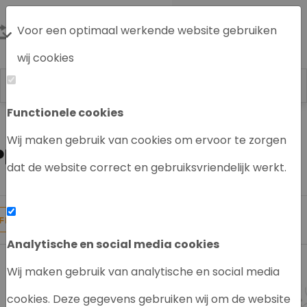
Voor een optimaal werkende website gebruiken
wij cookies
Functionele cookies
Labrecycling
ICP-MS/OES systeem
Wij maken gebruik van cookies om ervoor te zorgen
PERKIN ELMER ICP-MS/OES
dat de website correct en gebruiksvriendelijk werkt.
5
Producten gevonden
FILTER
Analytische en social media cookies
Wij maken gebruik van analytische en social media
cookies. Deze gegevens gebruiken wij om de website