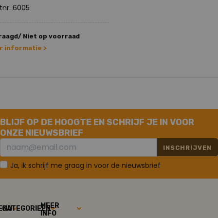
tnr. 6005
aagd/ Niet op voorraad
 informatie >
BLIJF OP DE HOOGTE EN SCHRIJF JE IN VOOR
ONZE NIEUWSBRIEF
INSCHRIJVEN
Ja, ik schrijf me graag in voor de nieuwsbrief
MEER
ENU
CATEGORIEËN
INFO