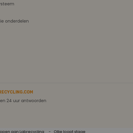
ysteem
ie onderdelen
RECYCLING.COM
nen 24 uur antwoorden
rkopen aan Labrecycling
Ollie loopt stage