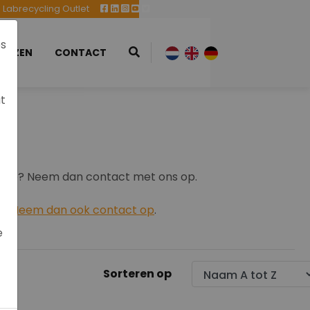
Labrecycling Outlet
es
EURZEN
CONTACT
at
oop? Neem dan contact met ons op.
..
Neem dan ook contact op
.
e
Sorteren op