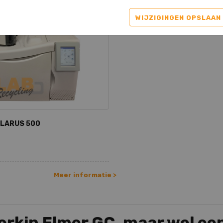
WIJZIGINGEN OPSLAAN
CLARUS 500
Meer informatie >
rkin Elmer GC, maar wel een