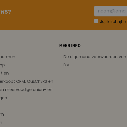
UWS?
Ja, ik schrijf
MEER INFO
tsnormen
De algemene voorwaarden van 
amp
B.V.
/ en
verkoopt CRM, QuEChERS en
en meervoudige anion- en
ngen
em
m