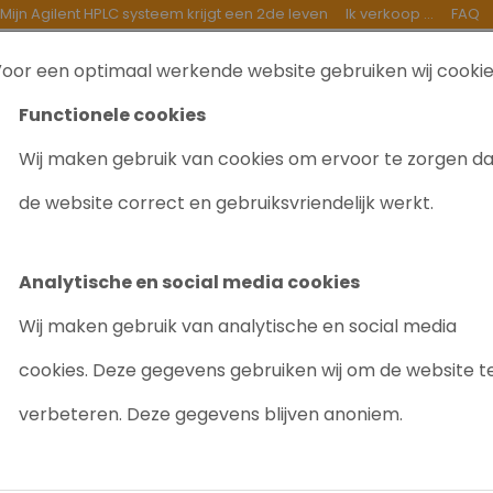
Mijn Agilent HPLC systeem krijgt een 2de leven
Ik verkoop ...
FAQ
oor een optimaal werkende website gebruiken wij cooki
TEN
INKOOP
GOEDE DOELEN
OVER ONS
B
Functionele cookies
Wij maken gebruik van cookies om ervoor te zorgen d
de website correct en gebruiksvriendelijk werkt.
 ELMER GC
koopt en verkoopt
Perkin Elmer GC
. Heeft er een
GC
te k
Analytische en social media cookies
Wij maken gebruik van analytische en social media
Elmer GC
, maar wel een ander chromatografie instrument.
cookies. Deze gegevens gebruiken wij om de website t
verbeteren. Deze gegevens blijven anoniem.
evonden