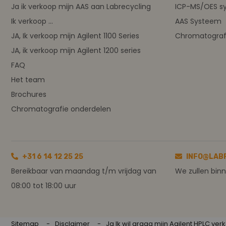
Ja ik verkoop mijn AAS aan Labrecycling
ICP-MS/OES s
Ik verkoop ...
AAS Systeem
JA, Ik verkoop mijn Agilent 1100 Series
Chromatograf
JA, ik verkoop mijn Agilent 1200 series
FAQ
Het team
Brochures
Chromatografie onderdelen
+31 6 14 12 25 25
INFO@LAB
Bereikbaar van maandag t/m vrijdag van
We zullen bin
08:00 tot 18:00 uur
Sitemap
Disclaimer
Ja Ik wil graag mijn Agilent HPLC ve