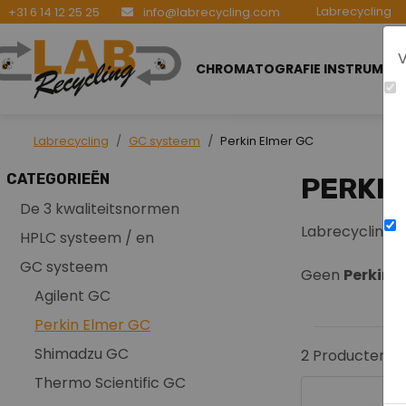
Labrecycling
+31 6 14 12 25 25
info@labrecycling.com
V
CHROMATOGRAFIE INSTRUMEN
Labrecycling
GC systeem
Perkin Elmer GC
CATEGORIEËN
PERKIN
De 3 kwaliteitsnormen
Labrecycling 
HPLC systeem / en
GC systeem
Geen
Perkin 
Agilent GC
Perkin Elmer GC
Shimadzu GC
2
Producten g
Thermo Scientific GC