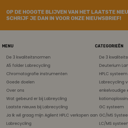
OP DE HOOGTE BLIJVEN VAN HET LAATSTE NIE
SCHRIJF JE DAN IN VOOR ONZE NIEUWSBRIEF!
MENU
CATEGORIEËN
De 3 kwaliteitsnormen
De 3 kwalitei
A5 folder Labrecycling
Deuterium L
Chromatografie instrumenten
HPLC systeem 
Goede doelen
Labrecycling 
Over ons
enkelvoudige 
Wat gebeurd er bij Labreycling
kationoplossi
Laatste nieuws bij Labrecycling
GC systeem
Ja Ik wil graag mijn Agilent HPLC verkopen aan
GC/MS Syste
Labrecycling
LC/MS systee